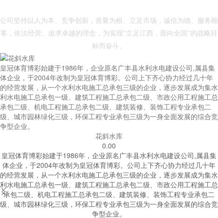
- 皇冠博彩 -
公司坚持以人为本、竞争创新，质量为根、立足市场，诚信为德、服务顾
客，依法经营、追求卓越的理念，为实现"立足江西，面向全国"的战略目
标而奋斗。
皇冠体育博彩始建于1986年，企业原名广丰县水利水电建设公司,属县集
体企业，于2004年改制为皇冠体育博彩。公司上下齐心协力经过几十年
的经营发展，从一个水利水电施工总承包三级的企业，逐步发展成为集水
利水电施工总承包一级、建筑工程施工总承包二级、市政公用工程施工总
承包二级、机电工程施工总承包二级、建筑装修、装饰工程专业承包二
级、城市园林绿化三级，环保工程专业承包三级为一身全面发展的综合竞
争型企业。
花斜水库
0.00
皇冠体育博彩始建于1986年，企业原名广丰县水利水电建设公司,属县集
体企业，于2004年改制为皇冠体育博彩。公司上下齐心协力经过几十年
的经营发展，从一个水利水电施工总承包三级的企业，逐步发展成为集水
利水电施工总承包一级、建筑工程施工总承包二级、市政公用工程施工总


承包二级、机电工程施工总承包二级、建筑装修、装饰工程专业承包二
级、城市园林绿化三级，环保工程专业承包三级为一身全面发展的综合竞
争型企业。