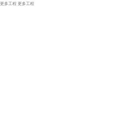
更多工程
更多工程