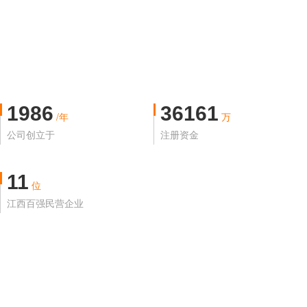
1986
36161
/年
万
公司创立于
注册资金
11
位
江西百强民营企业