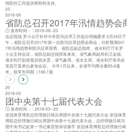
情防控工作提供帮助和支持。
23
2018-06
省防总召开2017年汛情趋势会
发布时间： : 2018-06--23

会议现场 罗小云厅长对今年防汛抗旱工作提出明确要求 2月24日下
午，省防总召开2017年第一次防汛抗旱趋势会商会，分析预测201
7年汛情趋势和防汛抗旱形势。省防总副总指挥、省水利厅厅长罗
小云主持会议，省防总副总指挥朱来友、省气象局副局长汪金福、
省水利厅副巡视员祝水贵，省气象局、省水文局、省水利厅有关处
室及厅直单位参加会议。 今年1月以来，全省平均降水量85.6毫
米，较常年同期（166.1毫
20
2018-03
团中央第十七届代表大会
发布时间： : 2018-03--20

皇冠体育博彩总经理饶日斌出席团中央第十七届代表大会 皇冠体育
博彩总经理饶日斌出席团中央第十七届代表大会，总经理饶日斌与
团中央书记处笫一书记秦宜智亲切握手 皇冠体育博彩总经理饶日斌