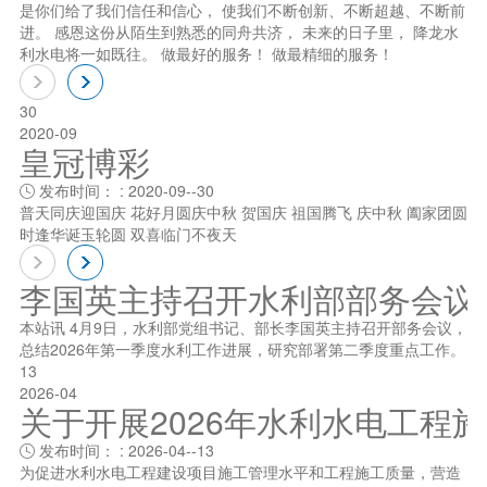
是你们给了我们信任和信心， 使我们不断创新、不断超越、不断前
进。 感恩这份从陌生到熟悉的同舟共济， 未来的日子里， 降龙水
利水电将一如既往。 做最好的服务！ 做最精细的服务！
30
2020-09
皇冠博彩
发布时间： : 2020-09--30

普天同庆迎国庆 花好月圆庆中秋 贺国庆 祖国腾飞 庆中秋 阖家团圆
时逢华诞玉轮圆 双喜临门不夜天
李国英主持召开水利部部务会议
本站讯 4月9日，水利部党组书记、部长李国英主持召开部务会议，
总结2026年第一季度水利工作进展，研究部署第二季度重点工作。
13
2026-04
关于开展2026年水利水电工程
发布时间： : 2026-04--13

为促进水利水电工程建设项目施工管理水平和工程施工质量，营造