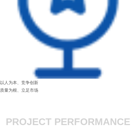
以人为本、竞争创新
质量为根、立足市场
PROJECT PERFORMANCE