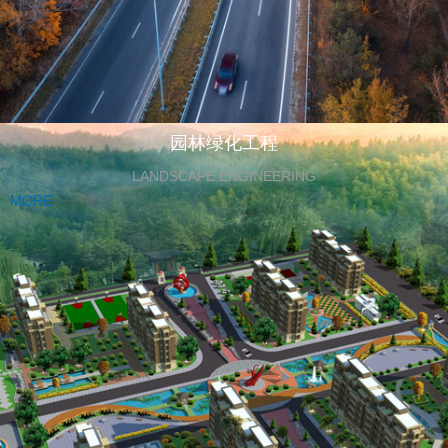
园林绿化工程
LANDSCAPE ENGINEERING
MORE