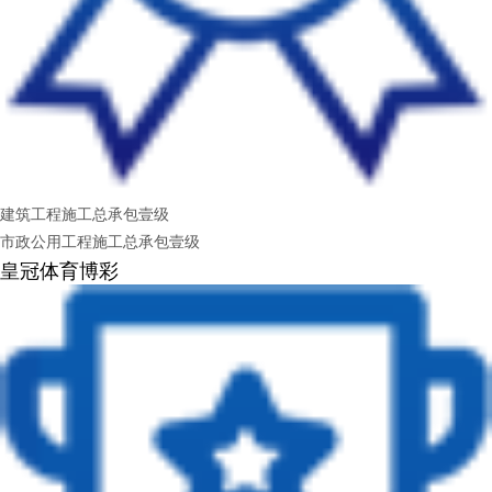
建筑工程施工总承包壹级
市政公用工程施工总承包壹级
皇冠体育博彩