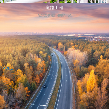
道路工程
ROAD ENGINEERING
MORE