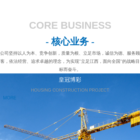
CORE BUSINESS
- 核心业务 -
公司坚持以人为本、竞争创新，质量为根、立足市场，诚信为德、服务顾
客，依法经营、追求卓越的理念，为实现"立足江西，面向全国"的战略目
标而奋斗。
皇冠博彩
HOUSING CONSTRUCTION PROJECT
MORE