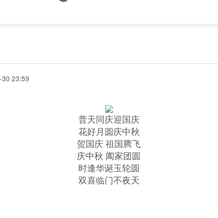
-30 23:59
普天同庆迎国庆
花好月圆庆中秋
贺国庆 祖国腾飞
庆中秋 阖家团圆
时逢华诞玉轮圆
双喜临门不夜天