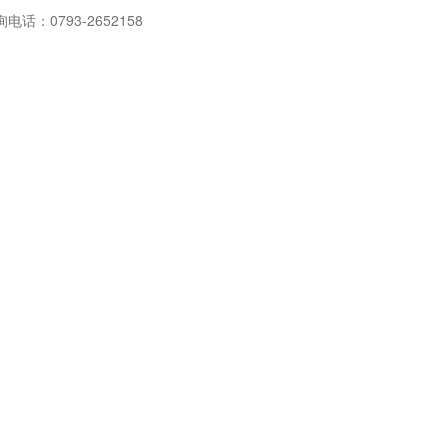
电话：0793-2652158