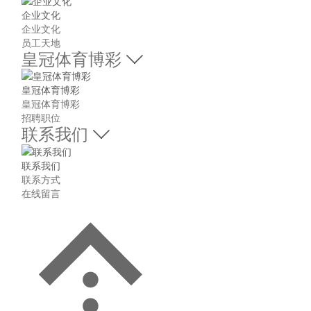
企业文化
企业文化
员工天地
皇冠体育博彩

皇冠体育博彩
皇冠体育博彩
招聘职位
联系我们

联系我们
联系方式
在线留言