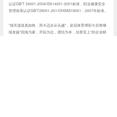
认证GB/T 24001-2004/IS014001-2001标准，职业健康安全
管理体系认证GB/T28001-201/OHSAS18001：2007年标准。
"雄关漫道真如铁，而今迈步从头越"，皇冠体育博彩今后将继
续发扬"四海为家，开拓为志，团结为本，信誉至上"的企业精
神，坚持"以人为本，科学管理，质量为基，敢为人先"的质量
方针，走战略管控型可持续发展道路，即以水利水电施工总承
包一级资质管理和资本增值为双重中心，公司将继续增强完善
与基层、分包企业等单位的指导和管理，与时俱进、开拓创
新，竭诚为社会各界提供优质服务，愿与国内同行通力协作，
再创辉煌。