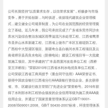
公司长期坚持"以质量求生存，以信誉求发展"，积极参与市场
竞争，勇于开拓创新，与时俱进，依据现代建筑企业管理模
式，建立健全公司规章制度，为公司在全国范围的经营管理奠
立了基础。近几年来，我公司承担完成了广东省东莞市同沙水
库水污染综合整治东城区雨季溢流污水处理工程、江西省鹰潭
市圣井山水库新建工程、江西省上饶市广丰区五都堤防工程、
广西桂中大型灌区项目、新疆奇台县白杨河水库工程项目及云
南省师宗县高良水电站（阶梯电站）建设工程项目等一大批建
筑施工项目。其中承建的"广丰县西溪河改造单位工程（西桥
至王洋桥段）"荣获2010年江西省水利水电优良单位工程奖，
公司荣获江西省工商局授予《重合同守信用》AAA荣誉证书、
获得中国农业银行江西省分行AAA级银行资信企业。多次获得
省、市、区建设行政主管部门"先进企业"荣誉称号。2016年获
得了水利部水利工程协会颁发的企业信用等级为施工类AAA级
信用企业。并通过了国家质量管理体系认证GB/T19001-
2008/IS09001:2008、GB/T 50430-2007标准，环境管理体系