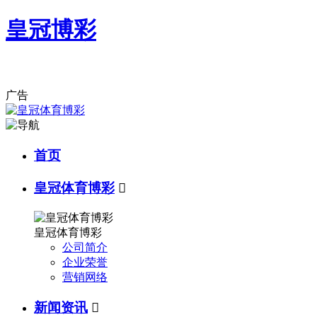
皇冠博彩
广告
首页
皇冠体育博彩

皇冠体育博彩
公司简介
企业荣誉
营销网络
新闻资讯
