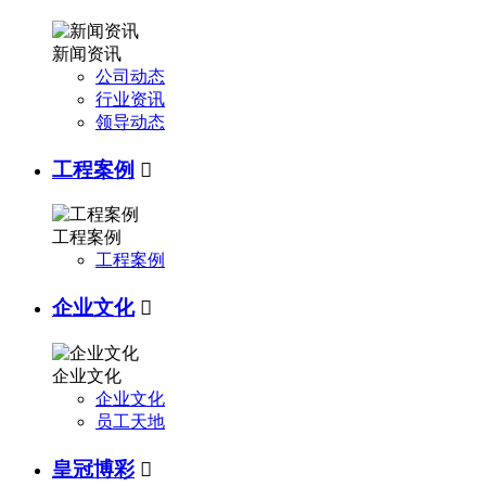
新闻资讯
公司动态
行业资讯
领导动态
工程案例

工程案例
工程案例
企业文化

企业文化
企业文化
员工天地
皇冠博彩
