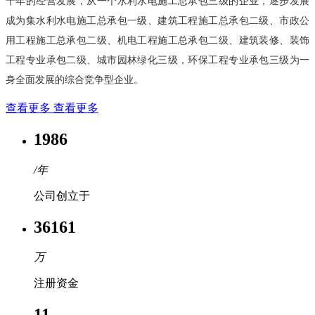
十年的经营发展，从一个水利水电施工总承包三级的企业，逐步发展
成为集水利水电施工总承包一级、建筑工程施工总承包二级、市政公
用工程施工总承包二级、机电工程施工总承包二级、建筑装修、装饰
工程专业承包二级、城市园林绿化三级，环保工程专业承包三级为一
身全面发展的综合竞争型企业。
查看更多
查看更多
1986
/年
公司创立于
36161
万
注册资金
11