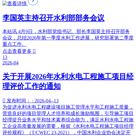
李国英主持召开水利部部务会议
本站讯 4月9日，水利部党组书记、部长李国英主持召开部务
会议，总结2026年第一季度水利工作进展，研究部署第二季度
重点工作。
点击查看更多

13
2026-04
关于开展2026年水利水电工程施工项目经
理评价工作的通知

发布时间： : 2026-04--13
为促进水利水电工程建设项目施工管理水平和工程施工质量，
营造良好的项目管理人才培养和成长激励氛围，引导施工项目
经理提升业务水平和技术素养综合能力，满足水利水电工程施
工企业高质量发展的需要，根据《水利水电工程施工项目经理
评价规程》（T/CWEC 23-2021），中国水利企业协会决定开