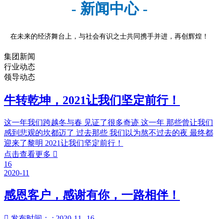
- 新闻中心 -
在未来的经济舞台上，与社会有识之士共同携手并进，再创辉煌！
集团新闻
行业动态
领导动态
牛转乾坤，2021让我们坚定前行！
这一年我们跨越冬与春 见证了很多奇迹 这一年 那些曾让我们
感到悲观的坎都迈了 过去那些 我们以为熬不过去的夜 最终都
迎来了黎明 2021让我们坚定前行！
点击查看更多

16
2020-11
感恩客户，感谢有你，一路相伴！

发布时间： : 2020-11--16