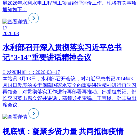
展2026年水利水电工程施工项目经理评价工作。现将有关事项
通知如下：
17
2026-03
水利部召开深入贯彻落实习近平总书
记"3·14"重要讲话精神会议

发布时间： : 2026-03--17
本站讯 3月13日，水利部召开会议，对习近平总书记2014年3
月14日发表的关于保障国家水安全的重要讲话精神进行再学习
再领会，对贯彻落实工作进行再部署再推动。部党组书记、部
长李国英出席会议并讲话，部领导祖雷鸣、王宝恩、孙志禹出
席会议。
枧底镇：凝聚乡贤力量 共同抵御疫情