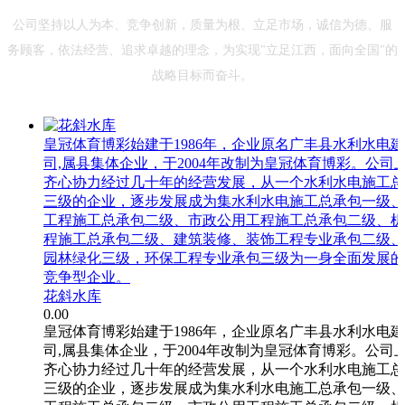
公司坚持以人为本、竞争创新，质量为根、立足市场，诚信为德、服
务顾客，依法经营、追求卓越的理念，为实现"立足江西，面向全国"的
战略目标而奋斗。
皇冠体育博彩始建于1986年，企业原名广丰县水利水电
司,属县集体企业，于2004年改制为皇冠体育博彩。公司
齐心协力经过几十年的经营发展，从一个水利水电施工总
三级的企业，逐步发展成为集水利水电施工总承包一级、
工程施工总承包二级、市政公用工程施工总承包二级、机
程施工总承包二级、建筑装修、装饰工程专业承包二级、
园林绿化三级，环保工程专业承包三级为一身全面发展的
竞争型企业。
花斜水库
0.00
皇冠体育博彩始建于1986年，企业原名广丰县水利水电
司,属县集体企业，于2004年改制为皇冠体育博彩。公司
齐心协力经过几十年的经营发展，从一个水利水电施工总
三级的企业，逐步发展成为集水利水电施工总承包一级、