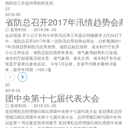
情防控工作提供帮助和支持。
23
2018-06
省防总召开2017年汛情趋势会
发布时间： : 2018-06--23

会议现场 罗小云厅长对今年防汛抗旱工作提出明确要求 2月24日下
午，省防总召开2017年第一次防汛抗旱趋势会商会，分析预测201
7年汛情趋势和防汛抗旱形势。省防总副总指挥、省水利厅厅长罗
小云主持会议，省防总副总指挥朱来友、省气象局副局长汪金福、
省水利厅副巡视员祝水贵，省气象局、省水文局、省水利厅有关处
室及厅直单位参加会议。 今年1月以来，全省平均降水量85.6毫
米，较常年同期（166.1毫
20
2018-03
团中央第十七届代表大会
发布时间： : 2018-03--20

皇冠博彩总经理饶日斌出席团中央第十七届代表大会 皇冠博彩总经
理饶日斌出席团中央第十七届代表大会，总经理饶日斌与团中央书
记处笫一书记秦宜智亲切握手 皇冠博彩总经理饶日斌出席团中央第