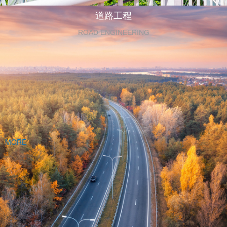
道路工程
ROAD ENGINEERING
MORE