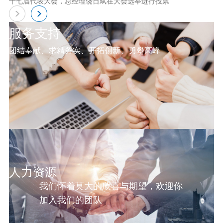
十七届代表大会，总经理饶日斌在大会选举进行投票
服务支持
团结奉献、求精务实、开拓创新、勇攀高峰
人力资源
我们怀着莫大的欣喜与期望，欢迎你
加入我们的团队