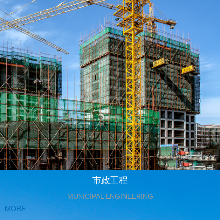
市政工程
MUNICIPAL ENGINEERING
MORE