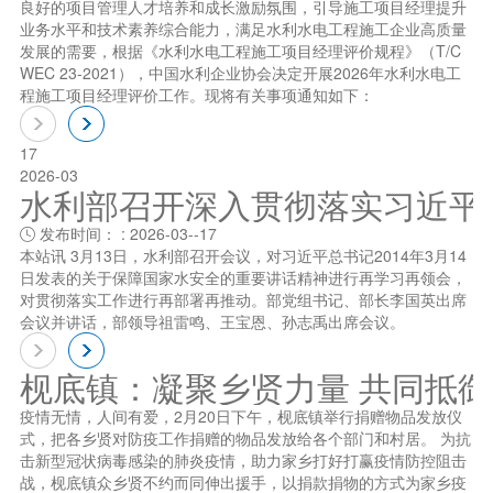
良好的项目管理人才培养和成长激励氛围，引导施工项目经理提升
业务水平和技术素养综合能力，满足水利水电工程施工企业高质量
发展的需要，根据《水利水电工程施工项目经理评价规程》（T/C
WEC 23-2021），中国水利企业协会决定开展2026年水利水电工
程施工项目经理评价工作。现将有关事项通知如下：
17
2026-03
水利部召开深入贯彻落实习近平总书
发布时间： : 2026-03--17

本站讯 3月13日，水利部召开会议，对习近平总书记2014年3月14
日发表的关于保障国家水安全的重要讲话精神进行再学习再领会，
对贯彻落实工作进行再部署再推动。部党组书记、部长李国英出席
会议并讲话，部领导祖雷鸣、王宝恩、孙志禹出席会议。
枧底镇：凝聚乡贤力量 共同抵
疫情无情，人间有爱，2月20日下午，枧底镇举行捐赠物品发放仪
式，把各乡贤对防疫工作捐赠的物品发放给各个部门和村居。 为抗
击新型冠状病毒感染的肺炎疫情，助力家乡打好打赢疫情防控阻击
战，枧底镇众乡贤不约而同伸出援手，以捐款捐物的方式为家乡疫