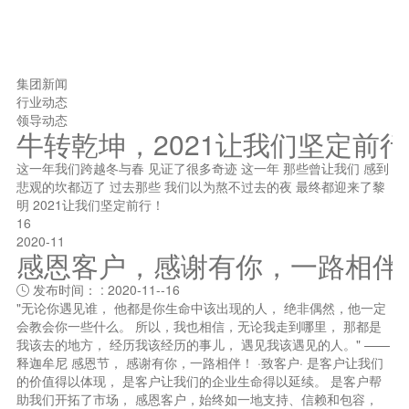
集团新闻
行业动态
领导动态
牛转乾坤，2021让我们坚定前
这一年我们跨越冬与春 见证了很多奇迹 这一年 那些曾让我们 感到
悲观的坎都迈了 过去那些 我们以为熬不过去的夜 最终都迎来了黎
明 2021让我们坚定前行！
16
2020-11
感恩客户，感谢有你，一路相伴
发布时间： : 2020-11--16

"无论你遇见谁， 他都是你生命中该出现的人， 绝非偶然，他一定
会教会你一些什么。 所以，我也相信，无论我走到哪里， 那都是
我该去的地方， 经历我该经历的事儿， 遇见我该遇见的人。" ——
释迦牟尼 感恩节， 感谢有你，一路相伴！ ·致客户· 是客户让我们
的价值得以体现， 是客户让我们的企业生命得以延续。 是客户帮
助我们开拓了市场， 感恩客户，始终如一地支持、信赖和包容，