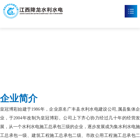
皇冠博彩
首页
皇冠博彩

新闻资讯

工程案例

企业文化

企业简介
皇冠博彩

皇冠博彩始建于1986年，企业原名广丰县水利水电建设公司,属县集体企
联系我们

业，于2004年改制为皇冠博彩。公司上下齐心协力经过几十年的经营发
展，从一个水利水电施工总承包三级的企业，逐步发展成为集水利水电施
工总承包一级、建筑工程施工总承包二级、市政公用工程施工总承包二