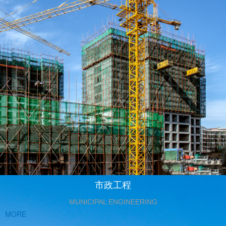
市政工程
MUNICIPAL ENGINEERING
MORE