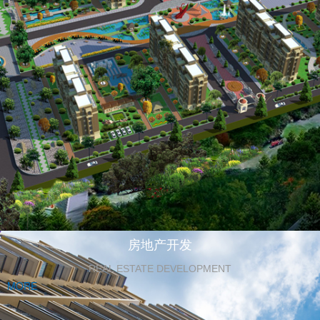
房地产开发
REAL ESTATE DEVELOPMENT
MORE