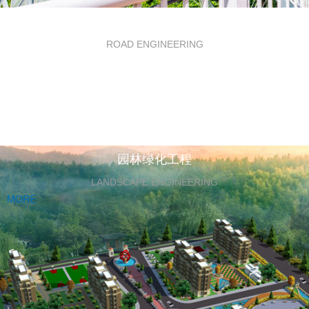
道路工程
ROAD ENGINEERING
园林绿化工程
LANDSCAPE ENGINEERING
MORE
MORE