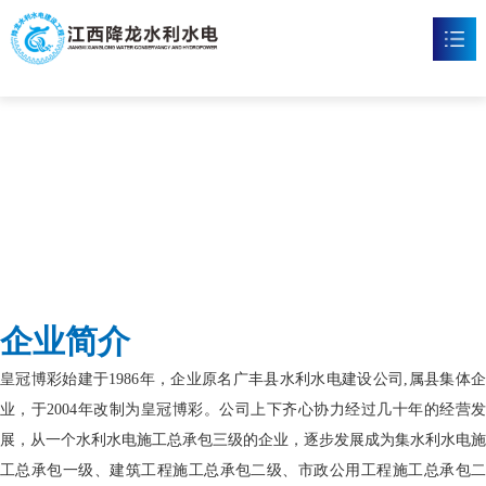
皇冠博彩
首页
皇冠博彩

新闻资讯

工程案例

企业文化

企业简介
皇冠体育博彩

皇冠博彩始建于1986年，企业原名广丰县水利水电建设公司,属县集体企
联系我们

业，于2004年改制为皇冠博彩。公司上下齐心协力经过几十年的经营发
展，从一个水利水电施工总承包三级的企业，逐步发展成为集水利水电施
工总承包一级、建筑工程施工总承包二级、市政公用工程施工总承包二