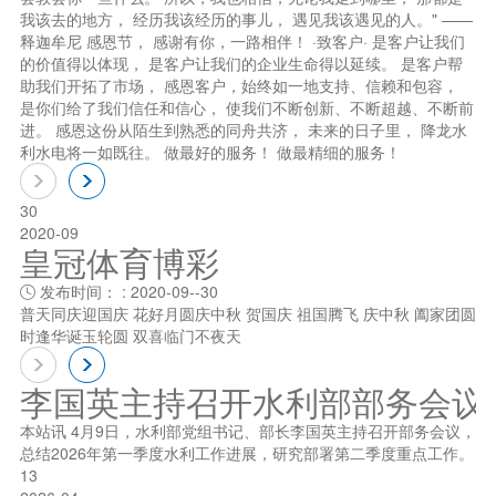
我该去的地方， 经历我该经历的事儿， 遇见我该遇见的人。" ——
释迦牟尼 感恩节， 感谢有你，一路相伴！ ·致客户· 是客户让我们
的价值得以体现， 是客户让我们的企业生命得以延续。 是客户帮
助我们开拓了市场， 感恩客户，始终如一地支持、信赖和包容，
是你们给了我们信任和信心， 使我们不断创新、不断超越、不断前
进。 感恩这份从陌生到熟悉的同舟共济， 未来的日子里， 降龙水
利水电将一如既往。 做最好的服务！ 做最精细的服务！
30
2020-09
皇冠体育博彩
发布时间： : 2020-09--30

普天同庆迎国庆 花好月圆庆中秋 贺国庆 祖国腾飞 庆中秋 阖家团圆
时逢华诞玉轮圆 双喜临门不夜天
李国英主持召开水利部部务会议
本站讯 4月9日，水利部党组书记、部长李国英主持召开部务会议，
总结2026年第一季度水利工作进展，研究部署第二季度重点工作。
13