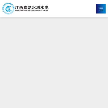
皇冠博彩
首页
皇冠体育博彩

新闻资讯

工程案例

企业文化

皇冠博彩

联系我们
