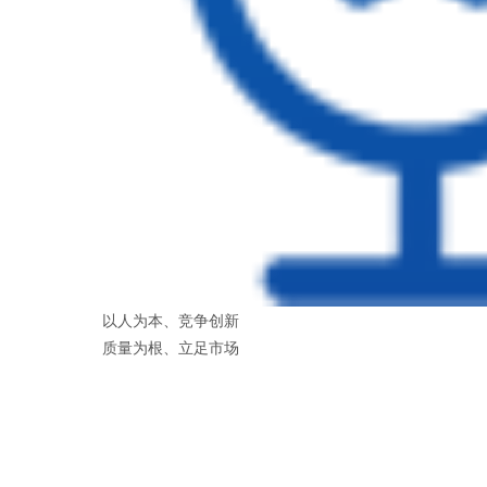
以人为本、竞争创新
质量为根、立足市场