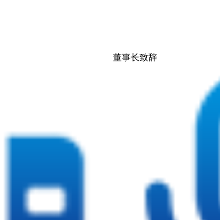
董事长致辞