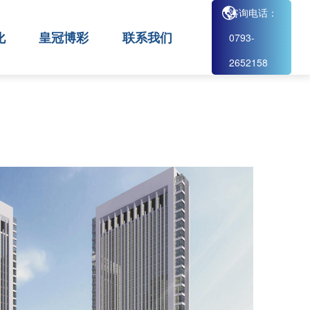
咨询电话：
化
皇冠博彩
联系我们
0793-
2652158