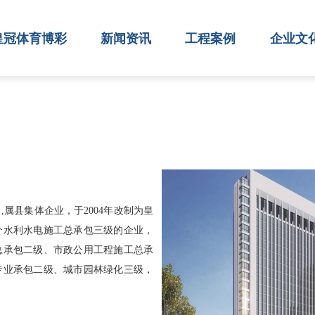
皇冠体育博彩
新闻资讯
工程案例
企业文
,属县集体企业，于2004年改制为皇
个水利水电施工总承包三级的企业，
总承包二级、市政公用工程施工总承
专业承包二级、城市园林绿化三级，