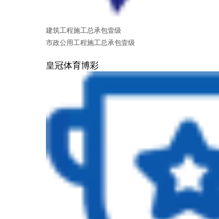
建筑工程施工总承包壹级
市政公用工程施工总承包壹级
皇冠体育博彩