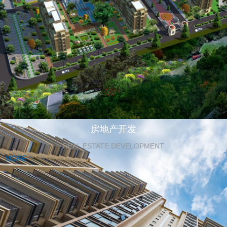
房地产开发
REAL ESTATE DEVELOPMENT
MORE