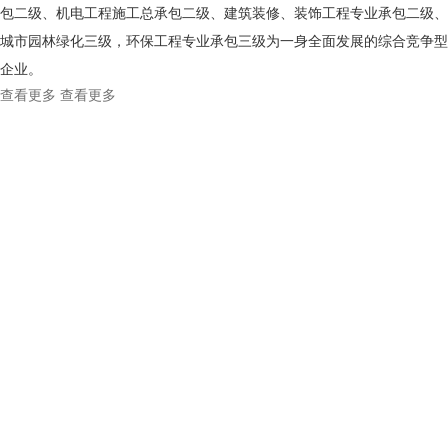
包二级、机电工程施工总承包二级、建筑装修、装饰工程专业承包二级、
城市园林绿化三级，环保工程专业承包三级为一身全面发展的综合竞争型
企业。
查看更多
查看更多