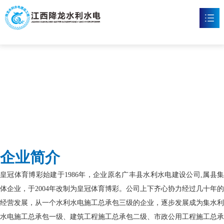
皇冠博彩
首页
皇冠体育博彩

新闻资讯

工程案例

企业文化

企业简介
皇冠体育博彩

皇冠体育博彩始建于1986年，企业原名广丰县水利水电建设公司,属县集
联系我们

体企业，于2004年改制为皇冠体育博彩。公司上下齐心协力经过几十年的
经营发展，从一个水利水电施工总承包三级的企业，逐步发展成为集水利
水电施工总承包一级、建筑工程施工总承包二级、市政公用工程施工总承