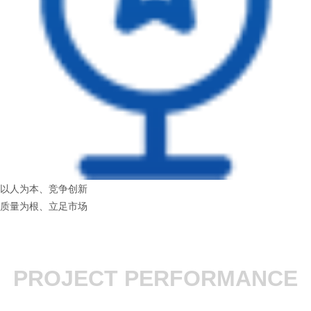
以人为本、竞争创新
质量为根、立足市场
PROJECT PERFORMANCE