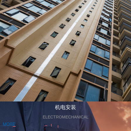
机电安装
ELECTROMECHANICAL
MORE