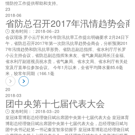
情防控工作提供帮助和支持。
23
2018-06
省防总召开2017年汛情趋势会
发布时间： : 2018-06--23

会议现场 罗小云厅长对今年防汛抗旱工作提出明确要求 2月24日下
午，省防总召开2017年第一次防汛抗旱趋势会商会，分析预测201
7年汛情趋势和防汛抗旱形势。省防总副总指挥、省水利厅厅长罗
小云主持会议，省防总副总指挥朱来友、省气象局副局长汪金福、
省水利厅副巡视员祝水贵，省气象局、省水文局、省水利厅有关处
室及厅直单位参加会议。 今年1月以来，全省平均降水量85.6毫
米，较常年同期（166.1毫
20
2018-03
团中央第十七届代表大会
发布时间： : 2018-03--20

皇冠体育博彩总经理饶日斌出席团中央第十七届代表大会 皇冠体育
博彩总经理饶日斌出席团中央第十七届代表大会，总经理饶日斌与
团中央书记处笫一书记秦宜智亲切握手 皇冠体育博彩总经理饶日斌