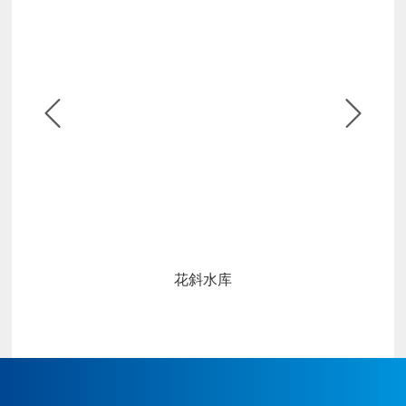


花斜水库
皇冠博彩始建于1986年，企
皇
业原名广丰县水利水电建设
业
公司,属县集体企业，于2004
公
年改制为皇冠博彩。公司上
年
下齐心协力经过几十年的经
下