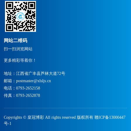
营发展，从一个水利水电施
营
工总承包三级的企业，逐步
工
发展成为集水利水电施工总
发
承包一级、建筑工程施工总
承
承包二级、市政公用工程施
承
工总承包二级、机电工程施
工
网站二维码
工总承包二级、建筑装修、
工
扫一扫浏览网站
装饰工程专业承包二级、城
装
市园林绿化三级，环保工程
市
更多精彩等着你！
专业承包三级为一身全面发
专
展的综合竞争型企业。
展
地址：江西省广丰县芦林大道72号
邮箱：
postmaster@xlsljs.cn
电话：
0793-2652158
传真：0793-2652878
Copyrights © 皇冠博彩 All rights reserved 版权所有
赣ICP备13000447
号-1