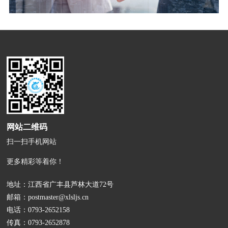
网站二维码
扫一扫手机网站
更多精彩等着你！
地址：江西省广丰县芦林大道72号
邮箱：
postmaster@xlsljs.cn
电话：
0793-2652158
传真：0793-2652878