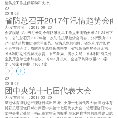
情防控工作提供帮助和支持。
23
2018-06
省防总召开2017年汛情趋势会
发布时间： : 2018-06--23

会议现场 罗小云厅长对今年防汛抗旱工作提出明确要求 2月24日下
午，省防总召开2017年第一次防汛抗旱趋势会商会，分析预测201
7年汛情趋势和防汛抗旱形势。省防总副总指挥、省水利厅厅长罗
小云主持会议，省防总副总指挥朱来友、省气象局副局长汪金福、
省水利厅副巡视员祝水贵，省气象局、省水文局、省水利厅有关处
室及厅直单位参加会议。 今年1月以来，全省平均降水量85.6毫
米，较常年同期（166.1毫
20
2018-03
团中央第十七届代表大会
发布时间： : 2018-03--20

皇冠体育博彩总经理饶日斌出席团中央第十七届代表大会 皇冠体育
博彩总经理饶日斌出席团中央第十七届代表大会，总经理饶日斌与
团中央书记处笫一书记秦宜智亲切握手 皇冠体育博彩总经理饶日斌