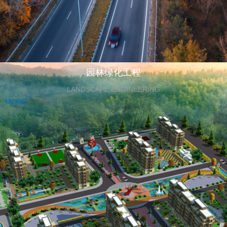
园林绿化工程
LANDSCAPE ENGINEERING
MORE