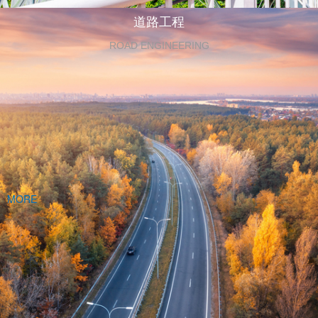
道路工程
ROAD ENGINEERING
MORE