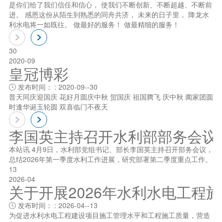
是你们给了我们信任和信心， 使我们不断创新、不断超越、不断前
进。 感恩这份从陌生到熟悉的同舟共济， 未来的日子里， 降龙水
利水电将一如既往。 做最好的服务！ 做最精细的服务！
30
2020-09
皇冠博彩
发布时间： : 2020-09--30

普天同庆迎国庆 花好月圆庆中秋 贺国庆 祖国腾飞 庆中秋 阖家团圆
时逢华诞玉轮圆 双喜临门不夜天
李国英主持召开水利部部务会议
本站讯 4月9日，水利部党组书记、部长李国英主持召开部务会议，
总结2026年第一季度水利工作进展，研究部署第二季度重点工作。
13
2026-04
关于开展2026年水利水电工程
发布时间： : 2026-04--13

为促进水利水电工程建设项目施工管理水平和工程施工质量，营造