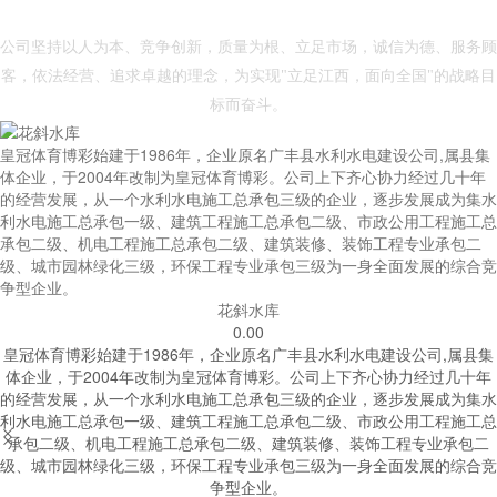
- 皇冠体育博彩 -
公司坚持以人为本、竞争创新，质量为根、立足市场，诚信为德、服务顾
客，依法经营、追求卓越的理念，为实现"立足江西，面向全国"的战略目
标而奋斗。
皇冠体育博彩始建于1986年，企业原名广丰县水利水电建设公司,属县集
体企业，于2004年改制为皇冠体育博彩。公司上下齐心协力经过几十年
的经营发展，从一个水利水电施工总承包三级的企业，逐步发展成为集水
利水电施工总承包一级、建筑工程施工总承包二级、市政公用工程施工总
承包二级、机电工程施工总承包二级、建筑装修、装饰工程专业承包二
级、城市园林绿化三级，环保工程专业承包三级为一身全面发展的综合竞
争型企业。
花斜水库
0.00
皇冠体育博彩始建于1986年，企业原名广丰县水利水电建设公司,属县集
体企业，于2004年改制为皇冠体育博彩。公司上下齐心协力经过几十年
的经营发展，从一个水利水电施工总承包三级的企业，逐步发展成为集水
利水电施工总承包一级、建筑工程施工总承包二级、市政公用工程施工总


承包二级、机电工程施工总承包二级、建筑装修、装饰工程专业承包二
级、城市园林绿化三级，环保工程专业承包三级为一身全面发展的综合竞
争型企业。