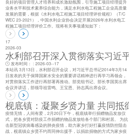
良好的项目管理人才培养和成长激励氛围，引导施工项目经理提升
业务水平和技术素养综合能力，满足水利水电工程施工企业高质量
发展的需要，根据《水利水电工程施工项目经理评价规程》（T/C
WEC 23-2021），中国水利企业协会决定开展2026年水利水电工
程施工项目经理评价工作。现将有关事项通知如下：
17
2026-03
水利部召开深入贯彻落实习近平总书
发布时间： : 2026-03--17

本站讯 3月13日，水利部召开会议，对习近平总书记2014年3月14
日发表的关于保障国家水安全的重要讲话精神进行再学习再领会，
对贯彻落实工作进行再部署再推动。部党组书记、部长李国英出席
会议并讲话，部领导祖雷鸣、王宝恩、孙志禹出席会议。
枧底镇：凝聚乡贤力量 共同抵
疫情无情，人间有爱，2月20日下午，枧底镇举行捐赠物品发放仪
式，把各乡贤对防疫工作捐赠的物品发放给各个部门和村居。 为抗
击新型冠状病毒感染的肺炎疫情，助力家乡打好打赢疫情防控阻击
战，枧底镇众乡贤不约而同伸出援手，以捐款捐物的方式为家乡疫