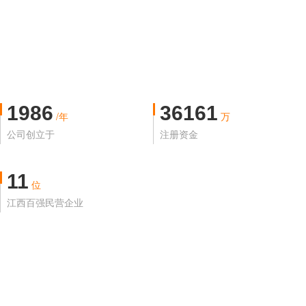
1986
36161
/年
万
公司创立于
注册资金
11
位
江西百强民营企业