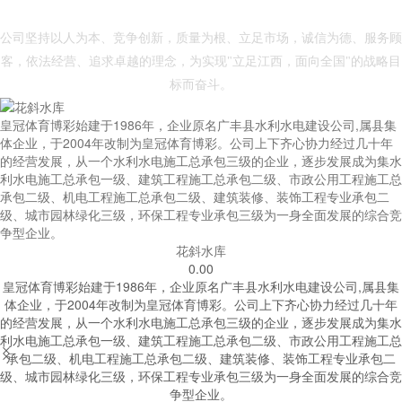
- 皇冠博彩 -
公司坚持以人为本、竞争创新，质量为根、立足市场，诚信为德、服务顾
客，依法经营、追求卓越的理念，为实现"立足江西，面向全国"的战略目
标而奋斗。
皇冠体育博彩始建于1986年，企业原名广丰县水利水电建设公司,属县集
体企业，于2004年改制为皇冠体育博彩。公司上下齐心协力经过几十年
的经营发展，从一个水利水电施工总承包三级的企业，逐步发展成为集水
利水电施工总承包一级、建筑工程施工总承包二级、市政公用工程施工总
承包二级、机电工程施工总承包二级、建筑装修、装饰工程专业承包二
级、城市园林绿化三级，环保工程专业承包三级为一身全面发展的综合竞
争型企业。
花斜水库
0.00
皇冠体育博彩始建于1986年，企业原名广丰县水利水电建设公司,属县集
体企业，于2004年改制为皇冠体育博彩。公司上下齐心协力经过几十年
的经营发展，从一个水利水电施工总承包三级的企业，逐步发展成为集水
利水电施工总承包一级、建筑工程施工总承包二级、市政公用工程施工总


承包二级、机电工程施工总承包二级、建筑装修、装饰工程专业承包二
级、城市园林绿化三级，环保工程专业承包三级为一身全面发展的综合竞
争型企业。