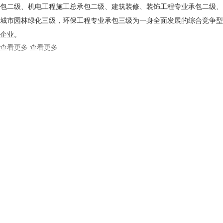
包二级、机电工程施工总承包二级、建筑装修、装饰工程专业承包二级、
城市园林绿化三级，环保工程专业承包三级为一身全面发展的综合竞争型
企业。
查看更多
查看更多