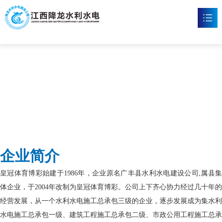
皇冠博彩
首页
皇冠博彩

新闻资讯

工程案例

企业文化

企业简介
皇冠博彩

皇冠体育博彩始建于1986年，企业原名广丰县水利水电建设公司,属县集
联系我们

体企业，于2004年改制为皇冠体育博彩。公司上下齐心协力经过几十年的
经营发展，从一个水利水电施工总承包三级的企业，逐步发展成为集水利
水电施工总承包一级、建筑工程施工总承包二级、市政公用工程施工总承