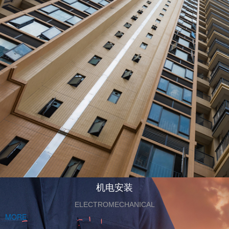
机电安装
ELECTROMECHANICAL
MORE