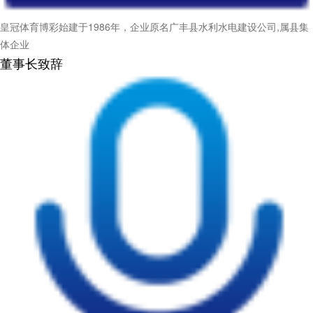
皇冠体育博彩始建于1986年，企业原名广丰县水利水电建设公司,属县集
体企业
董事长致辞