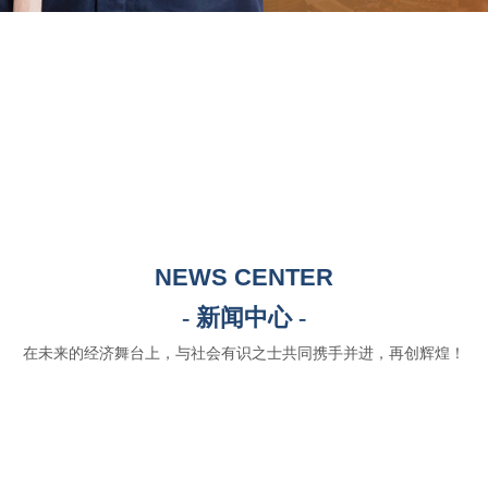
NEWS CENTER
- 新闻中心 -
在未来的经济舞台上，与社会有识之士共同携手并进，再创辉煌！