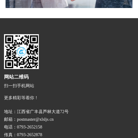
网站二维码
扫一扫手机网站
更多精彩等着你！
地址：江西省广丰县芦林大道72号
邮箱：
postmaster@xlsljs.cn
电话：
0793-2652158
传真：0793-2652878