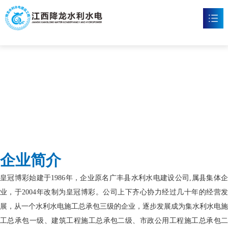
皇冠博彩
首页
皇冠体育博彩

新闻资讯

工程案例

企业文化

企业简介
皇冠博彩

皇冠博彩始建于1986年，企业原名广丰县水利水电建设公司,属县集体企
联系我们

业，于2004年改制为皇冠博彩。公司上下齐心协力经过几十年的经营发
展，从一个水利水电施工总承包三级的企业，逐步发展成为集水利水电施
工总承包一级、建筑工程施工总承包二级、市政公用工程施工总承包二