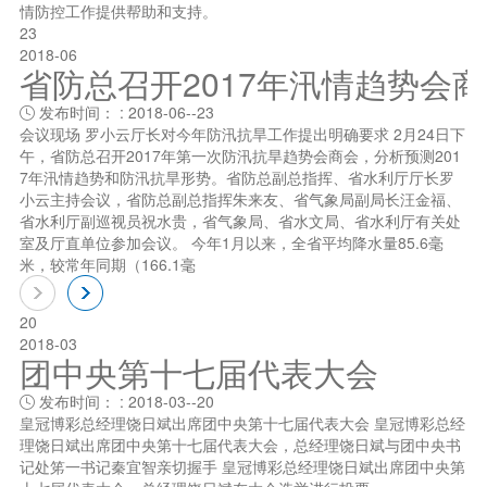
情防控工作提供帮助和支持。
23
2018-06
省防总召开2017年汛情趋势会
发布时间： : 2018-06--23

会议现场 罗小云厅长对今年防汛抗旱工作提出明确要求 2月24日下
午，省防总召开2017年第一次防汛抗旱趋势会商会，分析预测201
7年汛情趋势和防汛抗旱形势。省防总副总指挥、省水利厅厅长罗
小云主持会议，省防总副总指挥朱来友、省气象局副局长汪金福、
省水利厅副巡视员祝水贵，省气象局、省水文局、省水利厅有关处
室及厅直单位参加会议。 今年1月以来，全省平均降水量85.6毫
米，较常年同期（166.1毫
20
2018-03
团中央第十七届代表大会
发布时间： : 2018-03--20

皇冠博彩总经理饶日斌出席团中央第十七届代表大会 皇冠博彩总经
理饶日斌出席团中央第十七届代表大会，总经理饶日斌与团中央书
记处笫一书记秦宜智亲切握手 皇冠博彩总经理饶日斌出席团中央第