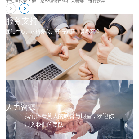
十七届代表大会，总经理饶日斌在大会选举进行投票
服务支持
团结奉献、求精务实、开拓创新、勇攀高峰
人力资源
我们怀着莫大的欣喜与期望，欢迎你
加入我们的团队