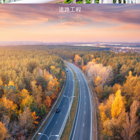
道路工程
ROAD ENGINEERING
MORE