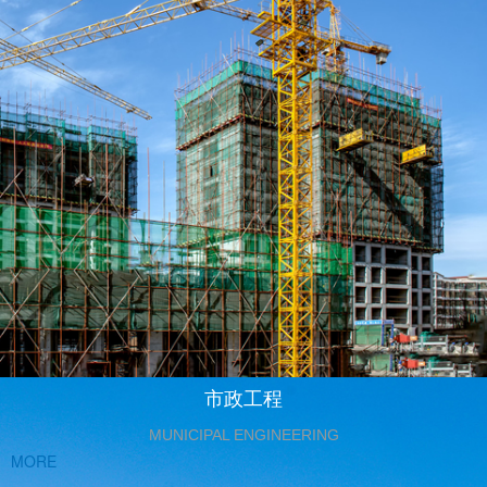
市政工程
MUNICIPAL ENGINEERING
MORE