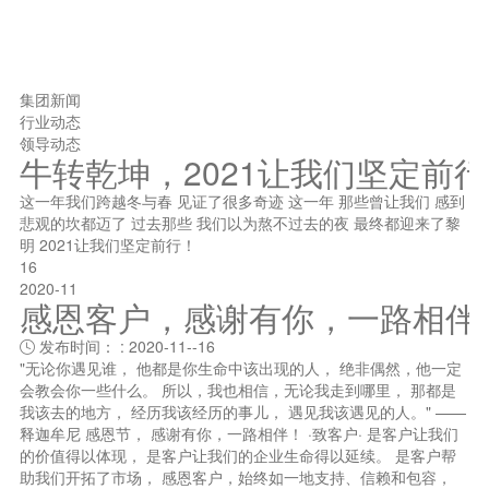
集团新闻
行业动态
领导动态
牛转乾坤，2021让我们坚定前
这一年我们跨越冬与春 见证了很多奇迹 这一年 那些曾让我们 感到
悲观的坎都迈了 过去那些 我们以为熬不过去的夜 最终都迎来了黎
明 2021让我们坚定前行！
16
2020-11
感恩客户，感谢有你，一路相伴
发布时间： : 2020-11--16

"无论你遇见谁， 他都是你生命中该出现的人， 绝非偶然，他一定
会教会你一些什么。 所以，我也相信，无论我走到哪里， 那都是
我该去的地方， 经历我该经历的事儿， 遇见我该遇见的人。" ——
释迦牟尼 感恩节， 感谢有你，一路相伴！ ·致客户· 是客户让我们
的价值得以体现， 是客户让我们的企业生命得以延续。 是客户帮
助我们开拓了市场， 感恩客户，始终如一地支持、信赖和包容，