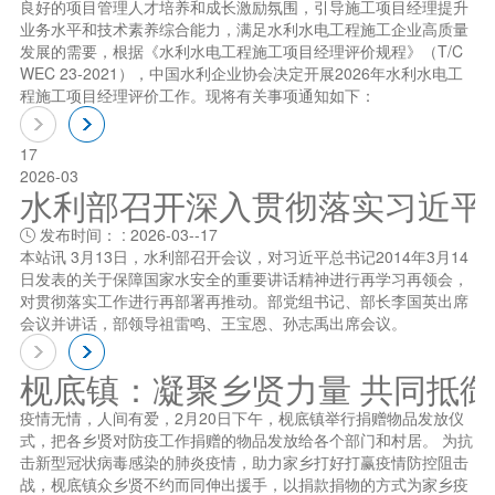
良好的项目管理人才培养和成长激励氛围，引导施工项目经理提升
业务水平和技术素养综合能力，满足水利水电工程施工企业高质量
发展的需要，根据《水利水电工程施工项目经理评价规程》（T/C
WEC 23-2021），中国水利企业协会决定开展2026年水利水电工
程施工项目经理评价工作。现将有关事项通知如下：
17
2026-03
水利部召开深入贯彻落实习近平总书
发布时间： : 2026-03--17

本站讯 3月13日，水利部召开会议，对习近平总书记2014年3月14
日发表的关于保障国家水安全的重要讲话精神进行再学习再领会，
对贯彻落实工作进行再部署再推动。部党组书记、部长李国英出席
会议并讲话，部领导祖雷鸣、王宝恩、孙志禹出席会议。
枧底镇：凝聚乡贤力量 共同抵
疫情无情，人间有爱，2月20日下午，枧底镇举行捐赠物品发放仪
式，把各乡贤对防疫工作捐赠的物品发放给各个部门和村居。 为抗
击新型冠状病毒感染的肺炎疫情，助力家乡打好打赢疫情防控阻击
战，枧底镇众乡贤不约而同伸出援手，以捐款捐物的方式为家乡疫