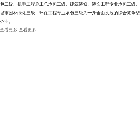
包二级、机电工程施工总承包二级、建筑装修、装饰工程专业承包二级、
城市园林绿化三级，环保工程专业承包三级为一身全面发展的综合竞争型
企业。
查看更多
查看更多