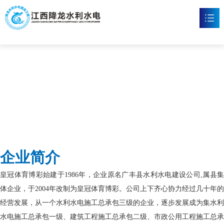
皇冠博彩
首页
皇冠博彩

新闻资讯

工程案例

企业文化

企业简介
皇冠博彩

皇冠体育博彩始建于1986年，企业原名广丰县水利水电建设公司,属县集
联系我们

体企业，于2004年改制为皇冠体育博彩。公司上下齐心协力经过几十年的
经营发展，从一个水利水电施工总承包三级的企业，逐步发展成为集水利
水电施工总承包一级、建筑工程施工总承包二级、市政公用工程施工总承