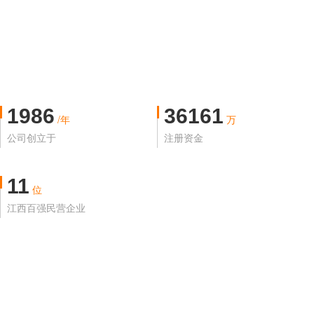
1986
36161
/年
万
公司创立于
注册资金
11
位
江西百强民营企业