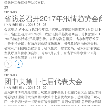
情防控工作提供帮助和支持。
23
2018-06
省防总召开2017年汛情趋势会
发布时间： : 2018-06--23

会议现场 罗小云厅长对今年防汛抗旱工作提出明确要求 2月24日下
午，省防总召开2017年第一次防汛抗旱趋势会商会，分析预测201
7年汛情趋势和防汛抗旱形势。省防总副总指挥、省水利厅厅长罗
小云主持会议，省防总副总指挥朱来友、省气象局副局长汪金福、
省水利厅副巡视员祝水贵，省气象局、省水文局、省水利厅有关处
室及厅直单位参加会议。 今年1月以来，全省平均降水量85.6毫
米，较常年同期（166.1毫
20
2018-03
团中央第十七届代表大会
发布时间： : 2018-03--20

皇冠体育博彩总经理饶日斌出席团中央第十七届代表大会 皇冠体育
博彩总经理饶日斌出席团中央第十七届代表大会，总经理饶日斌与
团中央书记处笫一书记秦宜智亲切握手 皇冠体育博彩总经理饶日斌