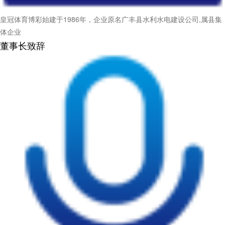
皇冠体育博彩始建于1986年，企业原名广丰县水利水电建设公司,属县集
体企业
董事长致辞