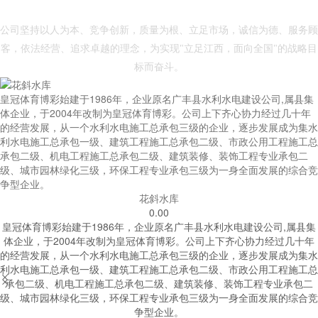
- 皇冠博彩 -
公司坚持以人为本、竞争创新，质量为根、立足市场，诚信为德、服务顾
客，依法经营、追求卓越的理念，为实现"立足江西，面向全国"的战略目
标而奋斗。
皇冠体育博彩始建于1986年，企业原名广丰县水利水电建设公司,属县集
体企业，于2004年改制为皇冠体育博彩。公司上下齐心协力经过几十年
的经营发展，从一个水利水电施工总承包三级的企业，逐步发展成为集水
利水电施工总承包一级、建筑工程施工总承包二级、市政公用工程施工总
承包二级、机电工程施工总承包二级、建筑装修、装饰工程专业承包二
级、城市园林绿化三级，环保工程专业承包三级为一身全面发展的综合竞
争型企业。
花斜水库
0.00
皇冠体育博彩始建于1986年，企业原名广丰县水利水电建设公司,属县集
体企业，于2004年改制为皇冠体育博彩。公司上下齐心协力经过几十年
的经营发展，从一个水利水电施工总承包三级的企业，逐步发展成为集水
利水电施工总承包一级、建筑工程施工总承包二级、市政公用工程施工总


承包二级、机电工程施工总承包二级、建筑装修、装饰工程专业承包二
级、城市园林绿化三级，环保工程专业承包三级为一身全面发展的综合竞
争型企业。