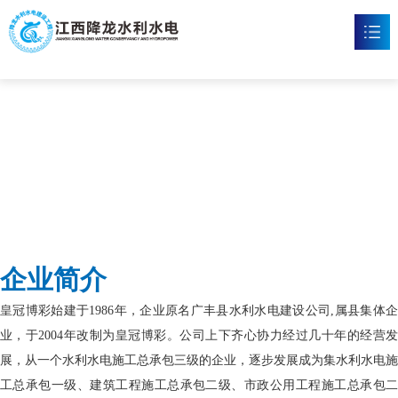
皇冠博彩
首页
皇冠博彩

新闻资讯

工程案例

企业文化

企业简介
皇冠体育博彩

皇冠博彩始建于1986年，企业原名广丰县水利水电建设公司,属县集体企
联系我们

业，于2004年改制为皇冠博彩。公司上下齐心协力经过几十年的经营发
展，从一个水利水电施工总承包三级的企业，逐步发展成为集水利水电施
工总承包一级、建筑工程施工总承包二级、市政公用工程施工总承包二