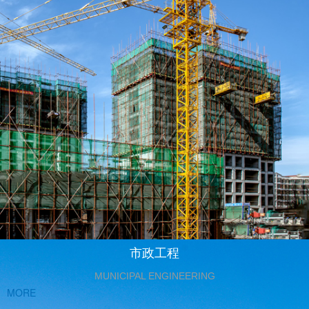
市政工程
MUNICIPAL ENGINEERING
MORE