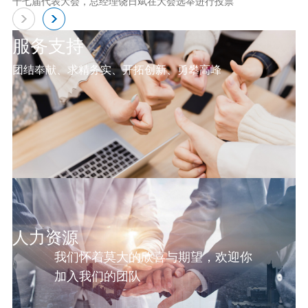
十七届代表大会，总经理饶日斌在大会选举进行投票
服务支持
团结奉献、求精务实、开拓创新、勇攀高峰
人力资源
我们怀着莫大的欣喜与期望，欢迎你
加入我们的团队