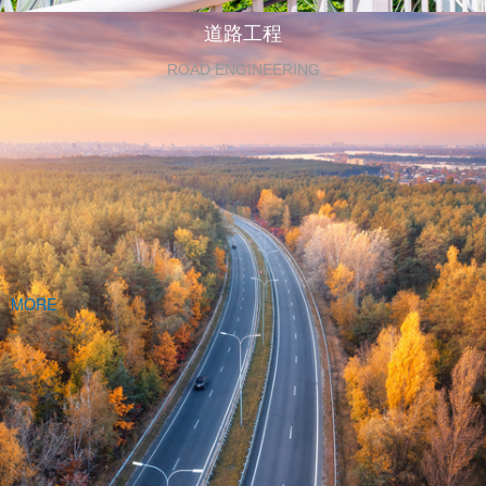
道路工程
ROAD ENGINEERING
MORE