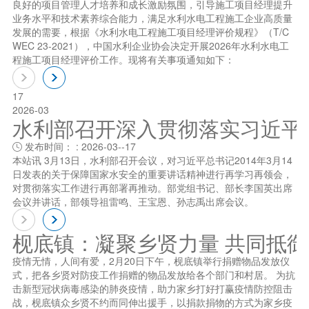
良好的项目管理人才培养和成长激励氛围，引导施工项目经理提升
业务水平和技术素养综合能力，满足水利水电工程施工企业高质量
发展的需要，根据《水利水电工程施工项目经理评价规程》（T/C
WEC 23-2021），中国水利企业协会决定开展2026年水利水电工
程施工项目经理评价工作。现将有关事项通知如下：
17
2026-03
水利部召开深入贯彻落实习近平总书
发布时间： : 2026-03--17

本站讯 3月13日，水利部召开会议，对习近平总书记2014年3月14
日发表的关于保障国家水安全的重要讲话精神进行再学习再领会，
对贯彻落实工作进行再部署再推动。部党组书记、部长李国英出席
会议并讲话，部领导祖雷鸣、王宝恩、孙志禹出席会议。
枧底镇：凝聚乡贤力量 共同抵
疫情无情，人间有爱，2月20日下午，枧底镇举行捐赠物品发放仪
式，把各乡贤对防疫工作捐赠的物品发放给各个部门和村居。 为抗
击新型冠状病毒感染的肺炎疫情，助力家乡打好打赢疫情防控阻击
战，枧底镇众乡贤不约而同伸出援手，以捐款捐物的方式为家乡疫