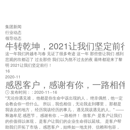
集团新闻
行业动态
领导动态
牛转乾坤，2021让我们坚定前
这一年我们跨越冬与春 见证了很多奇迹 这一年 那些曾让我们 感到
悲观的坎都迈了 过去那些 我们以为熬不过去的夜 最终都迎来了黎
明 2021让我们坚定前行！
16
2020-11
感恩客户，感谢有你，一路相伴
发布时间： : 2020-11--16

"无论你遇见谁， 他都是你生命中该出现的人， 绝非偶然，他一定
会教会你一些什么。 所以，我也相信，无论我走到哪里， 那都是
我该去的地方， 经历我该经历的事儿， 遇见我该遇见的人。" ——
释迦牟尼 感恩节， 感谢有你，一路相伴！ ·致客户· 是客户让我们
的价值得以体现， 是客户让我们的企业生命得以延续。 是客户帮
助我们开拓了市场， 感恩客户，始终如一地支持、信赖和包容，