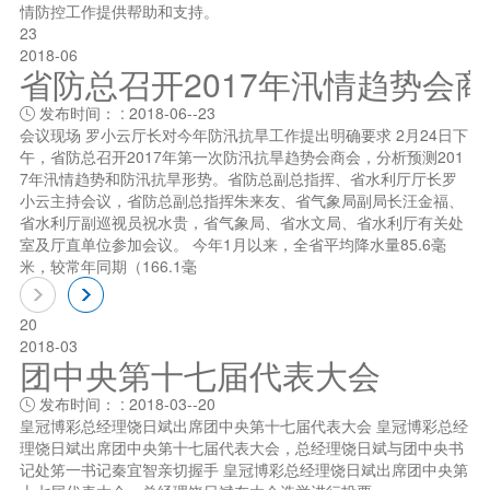
情防控工作提供帮助和支持。
23
2018-06
省防总召开2017年汛情趋势会
发布时间： : 2018-06--23

会议现场 罗小云厅长对今年防汛抗旱工作提出明确要求 2月24日下
午，省防总召开2017年第一次防汛抗旱趋势会商会，分析预测201
7年汛情趋势和防汛抗旱形势。省防总副总指挥、省水利厅厅长罗
小云主持会议，省防总副总指挥朱来友、省气象局副局长汪金福、
省水利厅副巡视员祝水贵，省气象局、省水文局、省水利厅有关处
室及厅直单位参加会议。 今年1月以来，全省平均降水量85.6毫
米，较常年同期（166.1毫
20
2018-03
团中央第十七届代表大会
发布时间： : 2018-03--20

皇冠博彩总经理饶日斌出席团中央第十七届代表大会 皇冠博彩总经
理饶日斌出席团中央第十七届代表大会，总经理饶日斌与团中央书
记处笫一书记秦宜智亲切握手 皇冠博彩总经理饶日斌出席团中央第