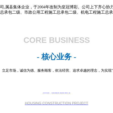
公司,属县集体企业，于2004年改制为皇冠博彩。公司上下齐心
总承包二级、市政公用工程施工总承包二级、机电工程施工总
CORE BUSINESS
- 核心业务 -
、立足市场，诚信为德、服务顾客，依法经营、追求卓越的理念，为实现"
皇冠体育博彩
HOUSING CONSTRUCTION PROJECT