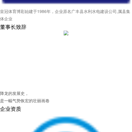
皇冠体育博彩始建于1986年，企业原名广丰县水利水电建设公司,属县集
体企业
董事长致辞
降龙的发展史，
是一幅气势恢宏的壮丽画卷
企业资质