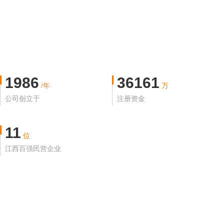
1986
36161
/年
万
公司创立于
注册资金
11
位
江西百强民营企业