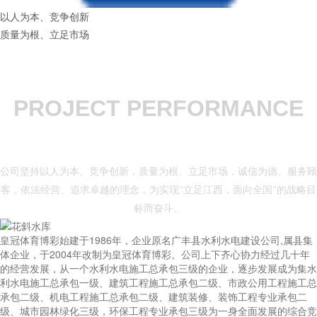
以人为本、竞争创新
质量为根、立足市场
PROJECT PERFORMANCE
- 皇冠体育博彩 -
公司坚持以人为本、竞争创新，质量为根、立足市场，诚信为德、服务顾
客，依法经营、追求卓越的理念，为实现"立足江西，面向全国"的战略目
标而奋斗。
皇冠体育博彩始建于1986年，企业原名广丰县水利水电建设公司,属县集
体企业，于2004年改制为皇冠体育博彩。公司上下齐心协力经过几十年
的经营发展，从一个水利水电施工总承包三级的企业，逐步发展成为集水
利水电施工总承包一级、建筑工程施工总承包二级、市政公用工程施工总
承包二级、机电工程施工总承包二级、建筑装修、装饰工程专业承包二
级、城市园林绿化三级，环保工程专业承包三级为一身全面发展的综合竞