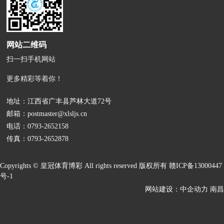
网站二维码
扫一扫手机网站
更多精彩等着你！
地址：江西省广丰县芦林大道72号
邮箱：
postmaster@xlsljs.cn
电话：
0793-2652158
传真：0793-2652878
Copyrights © 皇冠体育博彩 All rights reserved 版权所有
赣ICP备13000447
号-1
网站建设：中企动力
南昌