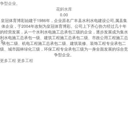
争型企业。
花斜水库
0.00
皇冠体育博彩始建于1986年，企业原名广丰县水利水电建设公司,属县集
体企业，于2004年改制为皇冠体育博彩。公司上下齐心协力经过几十年
的经营发展，从一个水利水电施工总承包三级的企业，逐步发展成为集水
利水电施工总承包一级、建筑工程施工总承包二级、市政公用工程施工总


承包二级、机电工程施工总承包二级、建筑装修、装饰工程专业承包二
级、城市园林绿化三级，环保工程专业承包三级为一身全面发展的综合竞
争型企业。
更多工程
更多工程