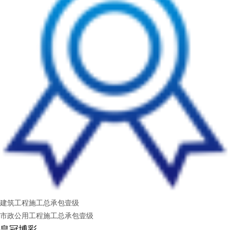
建筑工程施工总承包壹级
市政公用工程施工总承包壹级
皇冠博彩