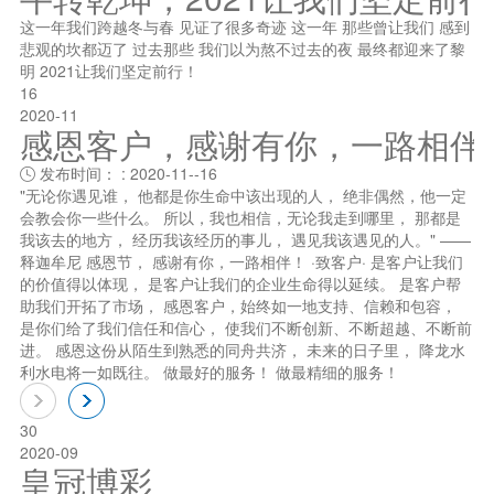
这一年我们跨越冬与春 见证了很多奇迹 这一年 那些曾让我们 感到
悲观的坎都迈了 过去那些 我们以为熬不过去的夜 最终都迎来了黎
明 2021让我们坚定前行！
16
2020-11
感恩客户，感谢有你，一路相伴
发布时间： : 2020-11--16

"无论你遇见谁， 他都是你生命中该出现的人， 绝非偶然，他一定
会教会你一些什么。 所以，我也相信，无论我走到哪里， 那都是
我该去的地方， 经历我该经历的事儿， 遇见我该遇见的人。" ——
释迦牟尼 感恩节， 感谢有你，一路相伴！ ·致客户· 是客户让我们
的价值得以体现， 是客户让我们的企业生命得以延续。 是客户帮
助我们开拓了市场， 感恩客户，始终如一地支持、信赖和包容，
是你们给了我们信任和信心， 使我们不断创新、不断超越、不断前
进。 感恩这份从陌生到熟悉的同舟共济， 未来的日子里， 降龙水
利水电将一如既往。 做最好的服务！ 做最精细的服务！
30
2020-09
皇冠博彩