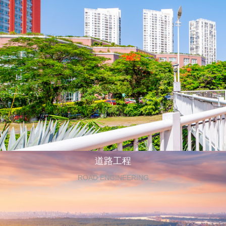
道路工程
ROAD ENGINEERING