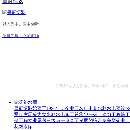
皇冠博彩
以人为本、竞争创新
质量为根、立足市场
公司坚持以人为本、竞争创新，质量为根
皇冠博彩始建于1986年，企业原名广丰县水利水电建设
逐步发展成为集水利水电施工总承包一级、建筑工程施工
保工程专业承包三级为一身全面发展的综合竞争型企业。
花斜水库