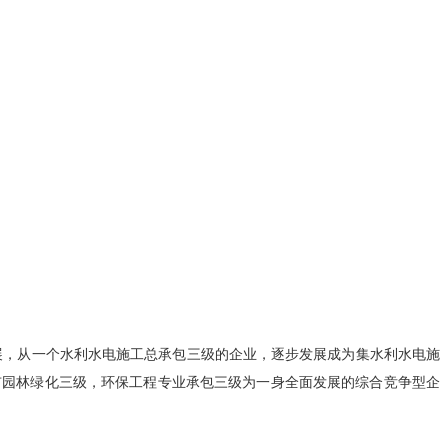
发展，从一个水利水电施工总承包三级的企业，逐步发展成为集水利水电施
市园林绿化三级，环保工程专业承包三级为一身全面发展的综合竞争型企