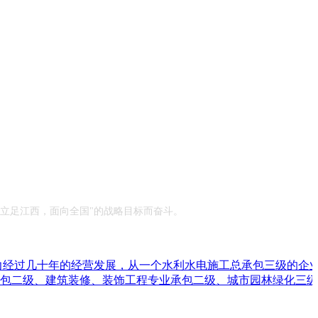
立足江西，面向全国"的战略目标而奋斗。
协力经过几十年的经营发展，从一个水利水电施工总承包三级的企
承包二级、建筑装修、装饰工程专业承包二级、城市园林绿化三级