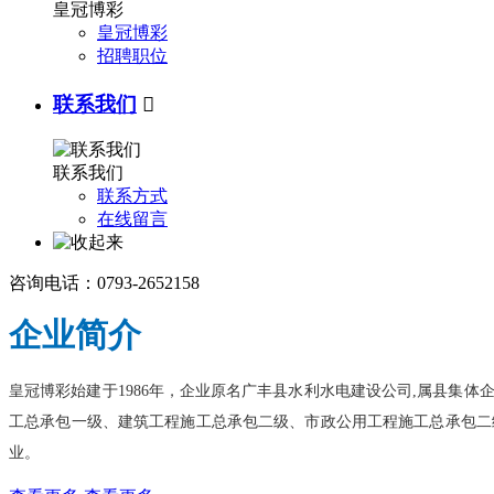
皇冠博彩
皇冠博彩
招聘职位
联系我们

联系我们
联系方式
在线留言
咨询电话：0793-2652158
企业简介
皇冠博彩始建于1986年，企业原名广丰县水利水电建设公司,属县集
工总承包一级、建筑工程施工总承包二级、市政公用工程施工总承包二
业。