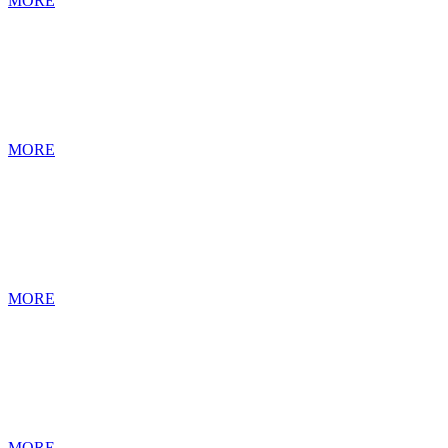
MORE
MORE
MORE
MORE