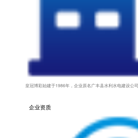
皇冠博彩始建于1986年，企业原名广丰县水利水电建设公司
企业资质