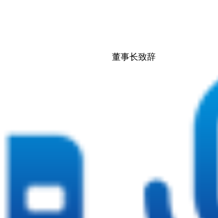
董事长致辞