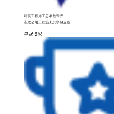
建筑工程施工总承包壹级
市政公用工程施工总承包壹级
皇冠博彩