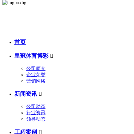
人力资源
我们怀着莫大的欣喜与期望，欢迎你加入我们的团队
首页
皇冠体育博彩

公司简介
企业荣誉
营销网络
新闻资讯

公司动态
行业资讯
领导动态
工程案例
