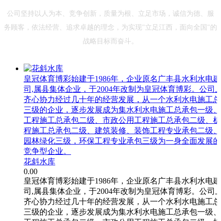
公司坚持以人为本、竞争创新，质量为根、立足市场，诚信为德、服
务顾客，依法经营、追求卓越的理念，为实现"立足江西，面向全国"的
战略目标而奋斗。
皇冠体育博彩始建于1986年，企业原名广丰县水利水电
司,属县集体企业，于2004年改制为皇冠体育博彩。公司
齐心协力经过几十年的经营发展，从一个水利水电施工总
三级的企业，逐步发展成为集水利水电施工总承包一级、
工程施工总承包二级、市政公用工程施工总承包二级、机
程施工总承包二级、建筑装修、装饰工程专业承包二级、
园林绿化三级，环保工程专业承包三级为一身全面发展的
竞争型企业。
花斜水库
0.00
皇冠体育博彩始建于1986年，企业原名广丰县水利水电
司,属县集体企业，于2004年改制为皇冠体育博彩。公司
齐心协力经过几十年的经营发展，从一个水利水电施工总
三级的企业，逐步发展成为集水利水电施工总承包一级、