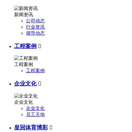
新闻资讯
公司动态
行业资讯
领导动态
工程案例

工程案例
工程案例
企业文化

企业文化
企业文化
员工天地
皇冠体育博彩
