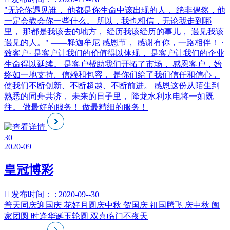
"无论你遇见谁， 他都是你生命中该出现的人， 绝非偶然，他
一定会教会你一些什么。 所以，我也相信，无论我走到哪
里， 那都是我该去的地方， 经历我该经历的事儿， 遇见我该
遇见的人。" ——释迦牟尼 感恩节， 感谢有你，一路相伴！ ·
致客户· 是客户让我们的价值得以体现， 是客户让我们的企业
生命得以延续。 是客户帮助我们开拓了市场， 感恩客户，始
终如一地支持、信赖和包容， 是你们给了我们信任和信心，
使我们不断创新、不断超越、不断前进。 感恩这份从陌生到
熟悉的同舟共济， 未来的日子里， 降龙水利水电将一如既
往。 做最好的服务！ 做最精细的服务！
30
2020-09
皇冠博彩

发布时间： : 2020-09--30
普天同庆迎国庆 花好月圆庆中秋 贺国庆 祖国腾飞 庆中秋 阖
家团圆 时逢华诞玉轮圆 双喜临门不夜天