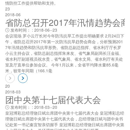
情防控工作提供帮助和支持。
23
2018-06
省防总召开2017年汛情趋势会
发布时间： : 2018-06--23

会议现场 罗小云厅长对今年防汛抗旱工作提出明确要求 2月24日下
午，省防总召开2017年第一次防汛抗旱趋势会商会，分析预测201
7年汛情趋势和防汛抗旱形势。省防总副总指挥、省水利厅厅长罗
小云主持会议，省防总副总指挥朱来友、省气象局副局长汪金福、
省水利厅副巡视员祝水贵，省气象局、省水文局、省水利厅有关处
室及厅直单位参加会议。 今年1月以来，全省平均降水量85.6毫
米，较常年同期（166.1毫
20
2018-03
团中央第十七届代表大会
发布时间： : 2018-03--20

皇冠博彩总经理饶日斌出席团中央第十七届代表大会 皇冠博彩总经
理饶日斌出席团中央第十七届代表大会，总经理饶日斌与团中央书
记处笫一书记秦宜智亲切握手 皇冠博彩总经理饶日斌出席团中央第