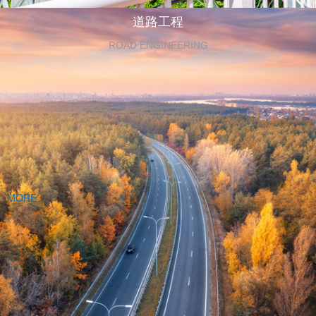
道路工程
ROAD ENGINEERING
MORE