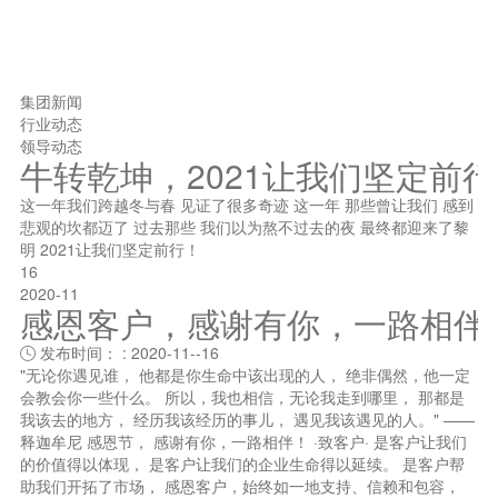
集团新闻
行业动态
领导动态
牛转乾坤，2021让我们坚定前
这一年我们跨越冬与春 见证了很多奇迹 这一年 那些曾让我们 感到
悲观的坎都迈了 过去那些 我们以为熬不过去的夜 最终都迎来了黎
明 2021让我们坚定前行！
16
2020-11
感恩客户，感谢有你，一路相伴
发布时间： : 2020-11--16

"无论你遇见谁， 他都是你生命中该出现的人， 绝非偶然，他一定
会教会你一些什么。 所以，我也相信，无论我走到哪里， 那都是
我该去的地方， 经历我该经历的事儿， 遇见我该遇见的人。" ——
释迦牟尼 感恩节， 感谢有你，一路相伴！ ·致客户· 是客户让我们
的价值得以体现， 是客户让我们的企业生命得以延续。 是客户帮
助我们开拓了市场， 感恩客户，始终如一地支持、信赖和包容，