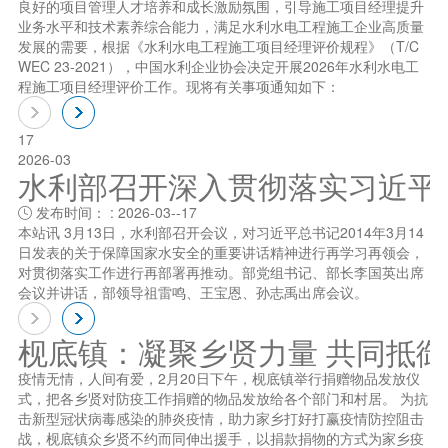
良好的项目管理人才培养和成长激励氛围，引导施工项目经理提升
业务水平和技术素养综合能力，满足水利水电工程施工企业高质量
发展的需要，根据《水利水电工程施工项目经理评价规程》（T/C
WEC 23-2021），中国水利企业协会决定开展2026年水利水电工
程施工项目经理评价工作。现将有关事项通知如下：
17
2026-03
水利部召开深入贯彻落实习近平总书
发布时间： : 2026-03--17

本站讯 3月13日，水利部召开会议，对习近平总书记2014年3月14
日发表的关于保障国家水安全的重要讲话精神进行再学习再领会，
对贯彻落实工作进行再部署再推动。部党组书记、部长李国英出席
会议并讲话，部领导祖雷鸣、王宝恩、孙志禹出席会议。
枧底镇：凝聚乡贤力量 共同抵
疫情无情，人间有爱，2月20日下午，枧底镇举行捐赠物品发放仪
式，把各乡贤对防疫工作捐赠的物品发放给各个部门和村居。 为抗
击新型冠状病毒感染的肺炎疫情，助力家乡打好打赢疫情防控阻击
战，枧底镇众乡贤不约而同伸出援手，以捐款捐物的方式为家乡疫