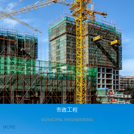
市政工程
MUNICIPAL ENGINEERING
MORE