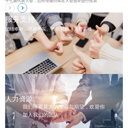
十七届代表大会，总经理饶日斌在大会选举进行投票
服务支持
团结奉献、求精务实、开拓创新、勇攀高峰
人力资源
我们怀着莫大的欣喜与期望，欢迎你
加入我们的团队