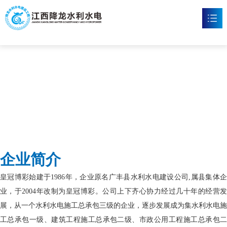
皇冠博彩
首页
皇冠博彩

新闻资讯

工程案例

企业文化

企业简介
皇冠体育博彩

皇冠博彩始建于1986年，企业原名广丰县水利水电建设公司,属县集体企
联系我们

业，于2004年改制为皇冠博彩。公司上下齐心协力经过几十年的经营发
展，从一个水利水电施工总承包三级的企业，逐步发展成为集水利水电施
工总承包一级、建筑工程施工总承包二级、市政公用工程施工总承包二