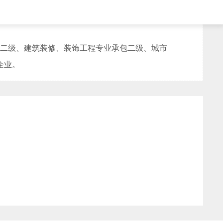
二级、建筑装修、装饰工程专业承包二级、城市
企业。