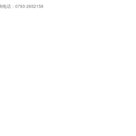
电话：0793-2652158