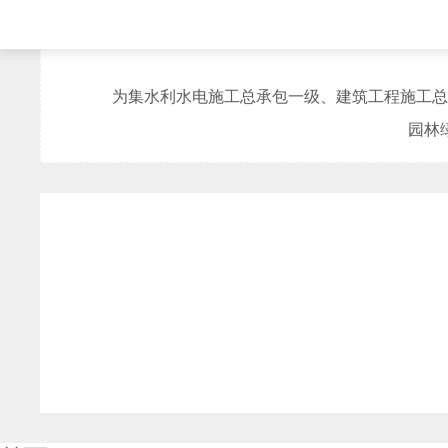
为集水利水电施工总承包一级、建筑工程施工总
园林