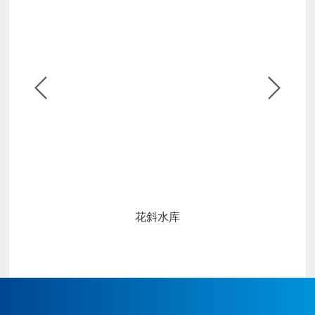


花斜水库
皇冠博彩始建于1986年，企
皇
业原名广丰县水利水电建设
业
公司,属县集体企业，于2004
公
年改制为皇冠博彩。公司上
年
下齐心协力经过几十年的经
下