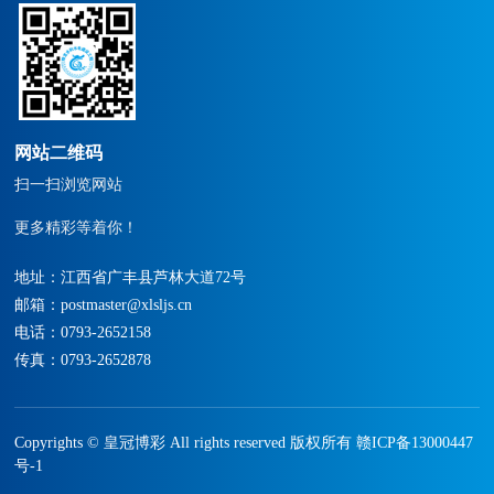
营发展，从一个水利水电施
营
工总承包三级的企业，逐步
工
发展成为集水利水电施工总
发
承包一级、建筑工程施工总
承
承包二级、市政公用工程施
承
工总承包二级、机电工程施
工
网站二维码
工总承包二级、建筑装修、
工
扫一扫浏览网站
装饰工程专业承包二级、城
装
市园林绿化三级，环保工程
市
更多精彩等着你！
专业承包三级为一身全面发
专
展的综合竞争型企业。
展
地址：江西省广丰县芦林大道72号
邮箱：
postmaster@xlsljs.cn
电话：
0793-2652158
传真：0793-2652878
Copyrights © 皇冠博彩 All rights reserved 版权所有
赣ICP备13000447
号-1