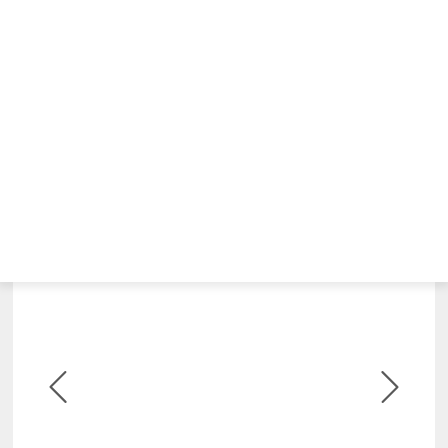
上一个
下一个
无
花斜水库
更多工程

