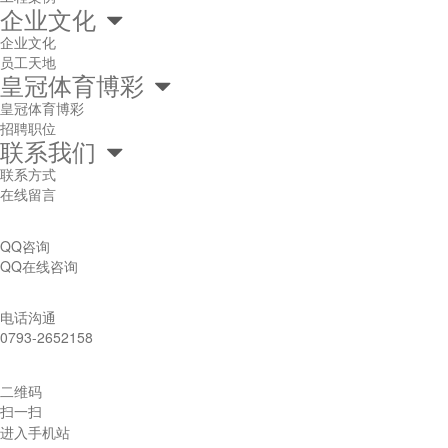
企业文化
包二级、城市园林绿化三
包

级，环保工程专业承包三级
级
企业文化
为一身全面发展的综合竞争
为
员工天地
皇冠体育博彩

型企业。
型
皇冠体育博彩
招聘职位
联系我们

联系方式
在线留言
QQ咨询
QQ在线咨询
电话沟通
0793-2652158
二维码
扫一扫
进入手机站