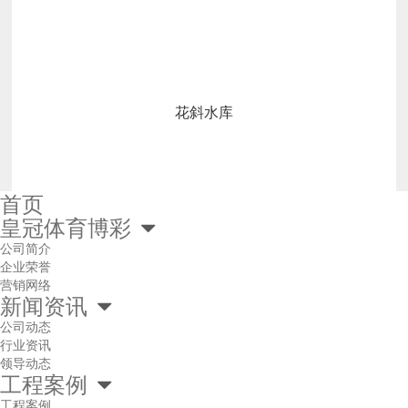
花斜水库
皇冠体育博彩始建于1986
皇
年，企业原名广丰县水利水
年
电建设公司,属县集体企业，
电
首页
于2004年改制为皇冠体育博
于
皇冠体育博彩
彩。公司上下齐心协力经过
彩

几十年的经营发展，从一个
几
公司简介
企业荣誉
水利水电施工总承包三级的
水
营销网络
企业，逐步发展成为集水利
企
新闻资讯

水电施工总承包一级、建筑
水
公司动态
工程施工总承包二级、市政
工
行业资讯
公用工程施工总承包二级、
公
领导动态
机电工程施工总承包二级、
机
工程案例

建筑装修、装饰工程专业承
建
工程案例