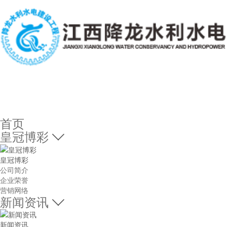
皇冠博彩
当前位置：
首页
/
工程案例
/
工程案例
/
花斜水库
please try again.
首页
皇冠体育博彩
皇冠博彩

皇冠博彩
为集水利水电施工总承包一级、建筑工程施工总承包
公司简介
二级、市政公用工程施工总承包二级、机电工程施工
企业荣誉
营销网络
总承包二级、建筑装修、装饰工程专业承包二级、城
新闻资讯

市园林绿化三级，环保工程专业承包三级为一身全面
新闻资讯
发展的综合竞争型企业。