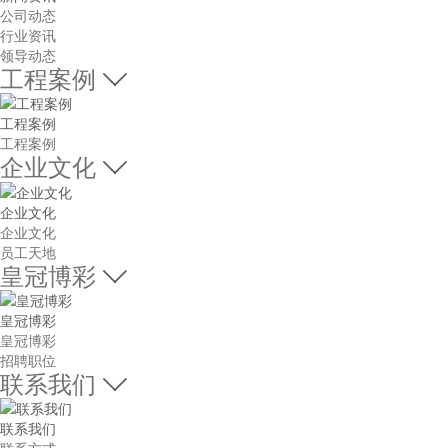
公司动态
行业资讯
领导动态
工程案例

please try again.
工程案例
工程案例
企业文化

企业文化
企业文化
员工天地
皇冠博彩

皇冠博彩
皇冠博彩
招聘职位
联系我们
更多工程

联系我们