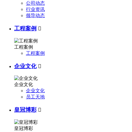
公司动态
行业资讯
领导动态
工程案例

工程案例
工程案例
企业文化

企业文化
企业文化
员工天地
皇冠博彩

皇冠博彩