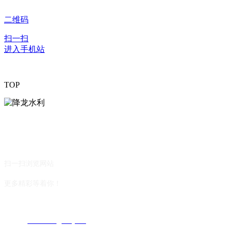
二维码
扫一扫
进入手机站
TOP
网站二维码
扫一扫浏览网站
更多精彩等着你！
地址：江西省广丰县芦林大道72号
邮箱：
postmaster@xlsljs.cn