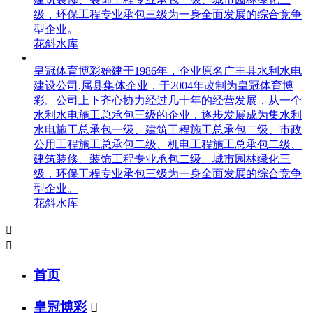
级，环保工程专业承包三级为一身全面发展的综合竞争
型企业。
花斜水库
皇冠体育博彩始建于1986年，企业原名广丰县水利水电
建设公司,属县集体企业，于2004年改制为皇冠体育博
彩。公司上下齐心协力经过几十年的经营发展，从一个
水利水电施工总承包三级的企业，逐步发展成为集水利
水电施工总承包一级、建筑工程施工总承包二级、市政
公用工程施工总承包二级、机电工程施工总承包二级、
建筑装修、装饰工程专业承包二级、城市园林绿化三
级，环保工程专业承包三级为一身全面发展的综合竞争
型企业。
花斜水库


首页
皇冠博彩
