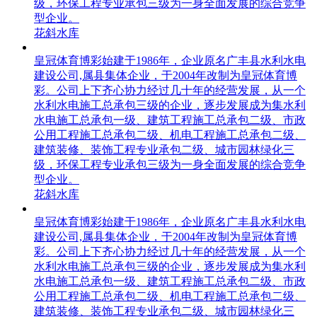
级，环保工程专业承包三级为一身全面发展的综合竞争
型企业。
花斜水库
皇冠体育博彩始建于1986年，企业原名广丰县水利水电
建设公司,属县集体企业，于2004年改制为皇冠体育博
彩。公司上下齐心协力经过几十年的经营发展，从一个
水利水电施工总承包三级的企业，逐步发展成为集水利
水电施工总承包一级、建筑工程施工总承包二级、市政
公用工程施工总承包二级、机电工程施工总承包二级、
建筑装修、装饰工程专业承包二级、城市园林绿化三
级，环保工程专业承包三级为一身全面发展的综合竞争
型企业。
花斜水库
皇冠体育博彩始建于1986年，企业原名广丰县水利水电
建设公司,属县集体企业，于2004年改制为皇冠体育博
彩。公司上下齐心协力经过几十年的经营发展，从一个
水利水电施工总承包三级的企业，逐步发展成为集水利
水电施工总承包一级、建筑工程施工总承包二级、市政
公用工程施工总承包二级、机电工程施工总承包二级、
建筑装修、装饰工程专业承包二级、城市园林绿化三