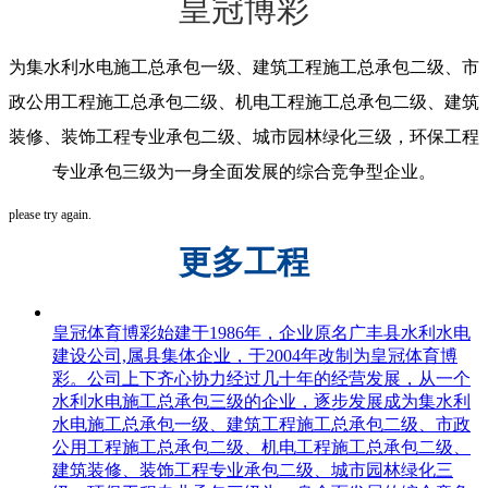
皇冠博彩
为集水利水电施工总承包一级、建筑工程施工总承包二级、市
政公用工程施工总承包二级、机电工程施工总承包二级、建筑
装修、装饰工程专业承包二级、城市园林绿化三级，环保工程
专业承包三级为一身全面发展的综合竞争型企业。
please try again.
更多工程
皇冠体育博彩始建于1986年，企业原名广丰县水利水电
建设公司,属县集体企业，于2004年改制为皇冠体育博
彩。公司上下齐心协力经过几十年的经营发展，从一个
水利水电施工总承包三级的企业，逐步发展成为集水利
水电施工总承包一级、建筑工程施工总承包二级、市政
公用工程施工总承包二级、机电工程施工总承包二级、
建筑装修、装饰工程专业承包二级、城市园林绿化三