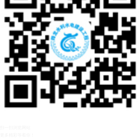
网站二维码
扫一扫浏览网站
更多精彩等着你！