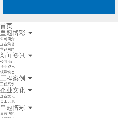
首页
皇冠博彩

公司简介
企业荣誉
营销网络
新闻资讯

公司动态
行业资讯
领导动态
工程案例

工程案例
企业文化

企业文化
员工天地
皇冠博彩

皇冠博彩