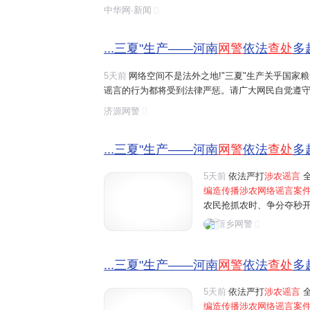
造、摆拍并发布涉及农业的虚假信息,这些行为误导了
中华网·新闻
序,触犯了法律底线。
...三夏"生产——河南
网警
依法
查处
多
5天前
网络空间不是法外之地!"三夏"生产关乎国家
谣言的行为都将受到法律严惩。请广大网民自觉遵守
涉农网络谣言
线索,请及时通过"河南
网警
巡查执法"账
济源网警
...三夏"生产——河南
网警
依法
查处
多
5天前
依法严打
涉农谣言
全
编造传播涉农网络谣言案
农民抢抓农时、争分夺秒
民为博取关注、吸粉引流
新乡网警
信息，误导公众认知，制造
...三夏"生产——河南
网警
依法
查处
多
5天前
依法严打
涉农谣言
全
编造传播涉农网络谣言案