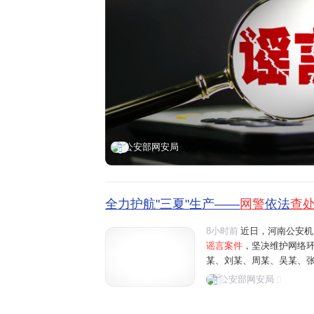
公安部网安局
全力护航"三夏"生产——
网警
依法
查
8小时前
近日，河南公安机
谣言案件
，坚决维护网络
某、刘某、周某、吴某、
阳、商丘、周口、济源等地"
公安部网安局
多条涉农网络谣言信息，