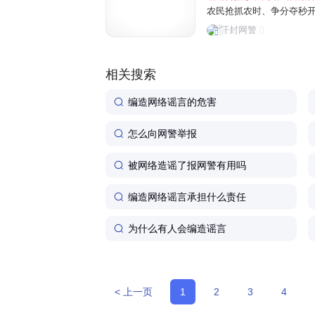
农民抢抓农时、争分夺秒
民为博取关注、吸粉引流
开封网警
信息，误导公众认知，制造
相关搜索
编造网络谣言的危害
怎么向网警举报
被网络造谣了报网警有用吗
编造网络谣言承担什么责任
为什么有人会编造谣言
< 上一页
1
2
3
4