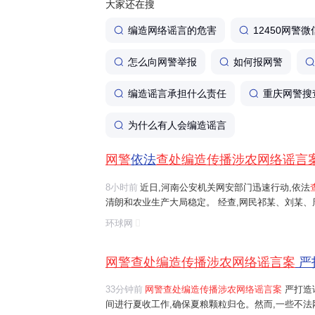
大家还在搜
编造网络谣言的危害
12450网警微
怎么向网警举报
如何报网警
编造谣言承担什么责任
重庆网警搜
为什么有人会编造谣言
网警
依法
查处编造传播涉农网络谣言
8小时前
近日,河南公安机关网安部门迅速行动,依法
清朗和农业生产大局稳定。 经查,网民祁某、刘某
等多人发布涉安阳、商丘、周口、济源等地"毁粮卖青
环球网
网络谣言信息,引发大范围
传播
,误导公...
网警查处编造传播涉农网络谣言案
严
33分钟前
网警查处编造传播涉农网络谣言案
严打造
间进行夏收工作,确保夏粮颗粒归仓。然而,一些不法