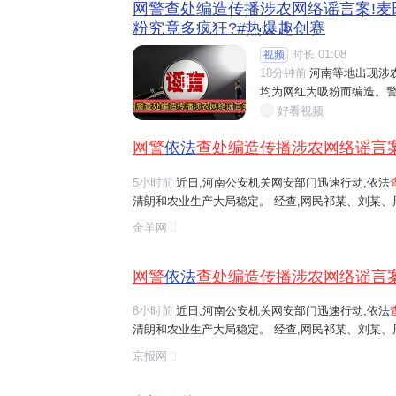
网警查处编造传播涉农网络谣言案!麦
粉究竟多疯狂?#热爆趣创赛
时长 01:08
视频
18分钟前
河南等地出现涉

均为网红为吸粉而编造。警
好看视频
网警
依法
查处编造传播涉农网络谣言
5小时前
近日,河南公安机关网安部门迅速行动,依法
清朗和农业生产大局稳定。 经查,网民祁某、刘某
等多人发布涉安阳、商丘、周口、济源等地"毁粮卖青
金羊网
网络谣言信息,引发大范围
传播
,误导公...
网警
依法
查处编造传播涉农网络谣言
8小时前
近日,河南公安机关网安部门迅速行动,依法
清朗和农业生产大局稳定。 经查,网民祁某、刘某
等多人发布涉安阳、商丘、周口、济源等地"毁粮卖青
京报网
网络谣言信息,引发大范围
传播
,误导公...