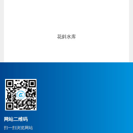
花斜水库
皇冠博彩始建于1986年，企
皇
业原名广丰县水利水电建设
业
公司,属县集体企业，于2004
公
年改制为皇冠博彩。公司上
年
下齐心协力经过几十年的经
下
营发展，从一个水利水电施
营
工总承包三级的企业，逐步
工
发展成为集水利水电施工总
发
承包一级、建筑工程施工总
承
承包二级、市政公用工程施
承
工总承包二级、机电工程施
工
网站二维码
工总承包二级、建筑装修、
工
扫一扫浏览网站
装饰工程专业承包二级、城
装