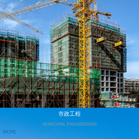
市政工程
MUNICIPAL ENGINEERING
MORE