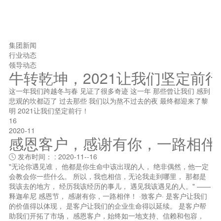
集团新闻
行业动态
领导动态
牛转乾坤，2021让我们坚定前
这一年我们跨越冬与春 见证了很多奇迹 这一年 那些曾让我们 感到
悲观的坎都迈了 过去那些 我们以为熬不过去的夜 最终都迎来了黎
明 2021让我们坚定前行！
16
2020-11
感恩客户，感谢有你，一路相伴
发布时间： : 2020-11--16

"无论你遇见谁， 他都是你生命中该出现的人， 绝非偶然，他一定
会教会你一些什么。 所以，我也相信，无论我走到哪里， 那都是
我该去的地方， 经历我该经历的事儿， 遇见我该遇见的人。" ——
释迦牟尼 感恩节， 感谢有你，一路相伴！ ·致客户· 是客户让我们
的价值得以体现， 是客户让我们的企业生命得以延续。 是客户帮
助我们开拓了市场， 感恩客户，始终如一地支持、信赖和包容，