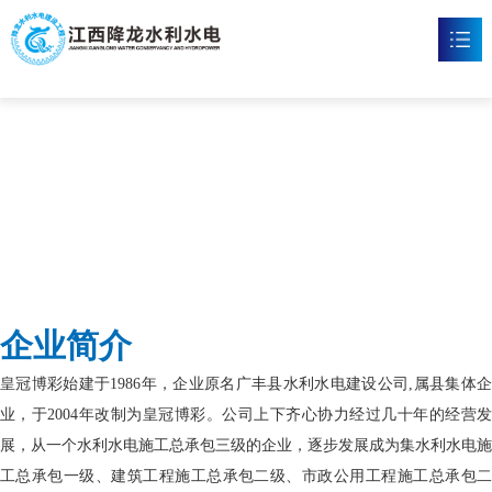
皇冠博彩
首页
皇冠博彩

新闻资讯

工程案例

企业文化

企业简介
皇冠体育博彩

皇冠博彩始建于1986年，企业原名广丰县水利水电建设公司,属县集体企
联系我们

业，于2004年改制为皇冠博彩。公司上下齐心协力经过几十年的经营发
展，从一个水利水电施工总承包三级的企业，逐步发展成为集水利水电施
工总承包一级、建筑工程施工总承包二级、市政公用工程施工总承包二