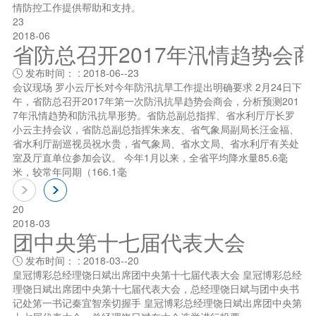
情防控工作提供帮助和支持。
23
2018-06
省防总召开2017年汛情趋势会
发布时间： : 2018-06--23

会议现场 罗小云厅长对今年防汛抗旱工作提出明确要求 2月24日下
午，省防总召开2017年第一次防汛抗旱趋势会商会，分析预测201
7年汛情趋势和防汛抗旱形势。省防总副总指挥、省水利厅厅长罗
小云主持会议，省防总副总指挥朱来友、省气象局副局长汪金福、
省水利厅副巡视员祝水贵，省气象局、省水文局、省水利厅有关处
室及厅直单位参加会议。 今年1月以来，全省平均降水量85.6毫
米，较常年同期（166.1毫
20
2018-03
团中央第十七届代表大会
发布时间： : 2018-03--20

皇冠博彩总经理饶日斌出席团中央第十七届代表大会 皇冠博彩总经
理饶日斌出席团中央第十七届代表大会，总经理饶日斌与团中央书
记处笫一书记秦宜智亲切握手 皇冠博彩总经理饶日斌出席团中央第