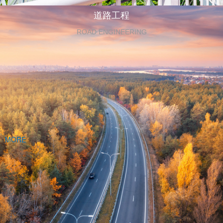
道路工程
ROAD ENGINEERING
MORE