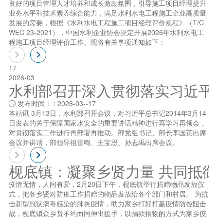
良好的项目管理人才培养和成长激励氛围，引导施工项目经理提升
业务水平和技术素养综合能力，满足水利水电工程施工企业高质量
发展的需要，根据《水利水电工程施工项目经理评价规程》（T/C
WEC 23-2021），中国水利企业协会决定开展2026年水利水电工
程施工项目经理评价工作。现将有关事项通知如下：
17
2026-03
水利部召开深入贯彻落实习近平总书
发布时间： : 2026-03--17

本站讯 3月13日，水利部召开会议，对习近平总书记2014年3月14
日发表的关于保障国家水安全的重要讲话精神进行再学习再领会，
对贯彻落实工作进行再部署再推动。部党组书记、部长李国英出席
会议并讲话，部领导祖雷鸣、王宝恩、孙志禹出席会议。
枧底镇：凝聚乡贤力量 共同抵
疫情无情，人间有爱，2月20日下午，枧底镇举行捐赠物品发放仪
式，把各乡贤对防疫工作捐赠的物品发放给各个部门和村居。 为抗
击新型冠状病毒感染的肺炎疫情，助力家乡打好打赢疫情防控阻击
战，枧底镇众乡贤不约而同伸出援手，以捐款捐物的方式为家乡疫