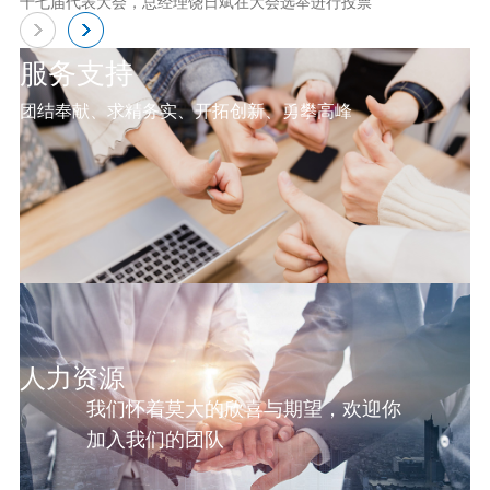
十七届代表大会，总经理饶日斌在大会选举进行投票
服务支持
团结奉献、求精务实、开拓创新、勇攀高峰
人力资源
我们怀着莫大的欣喜与期望，欢迎你
加入我们的团队