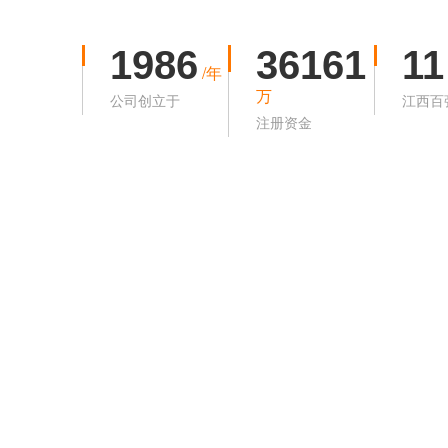
1986
36161
11
/年
万
公司创立于
江西百
注册资金