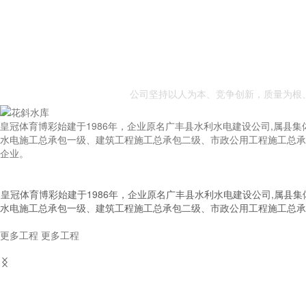
公司坚持以人为本、竞争创新，质量为根
皇冠体育博彩始建于1986年，企业原名广丰县水利水电建设公司,属县
水电施工总承包一级、建筑工程施工总承包二级、市政公用工程施工总承
企业。
皇冠体育博彩始建于1986年，企业原名广丰县水利水电建设公司,属县
水电施工总承包一级、建筑工程施工总承包二级、市政公用工程施工总承
更多工程
更多工程

