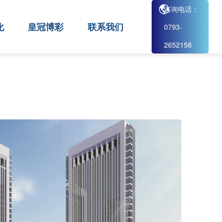
咨询电话：
化
皇冠博彩
联系我们
0793-
2652158