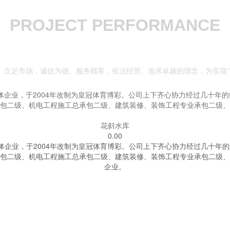
PROJECT PERFORMANCE
- 皇冠博彩 -
、立足市场，诚信为德、服务顾客，依法经营、追求卓越的理念，为实现"
集体企业，于2004年改制为皇冠体育博彩。公司上下齐心协力经过几十
包二级、机电工程施工总承包二级、建筑装修、装饰工程专业承包二级、
花斜水库
0.00
集体企业，于2004年改制为皇冠体育博彩。公司上下齐心协力经过几十
包二级、机电工程施工总承包二级、建筑装修、装饰工程专业承包二级、
企业。