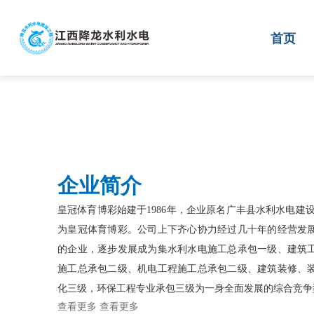
皇冠博彩
首页
企业简介
皇冠体育博彩始建于1986年，企业原名广丰县水利水电建设
为皇冠体育博彩。公司上下齐心协力经过几十年的经营发
的企业，逐步发展成为集水利水电施工总承包一级、建筑
施工总承包二级、机电工程施工总承包二级、建筑装修、
化三级，环保工程专业承包三级为一身全面发展的综合竞争
查看更多
查看更多