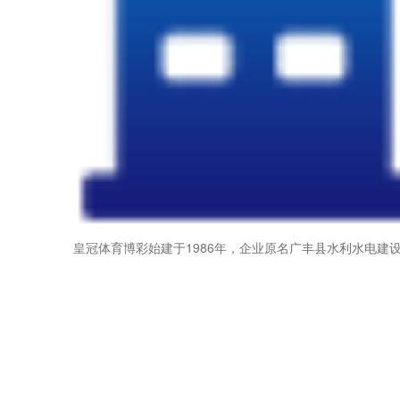
皇冠体育博彩始建于1986年，企业原名广丰县水利水电建