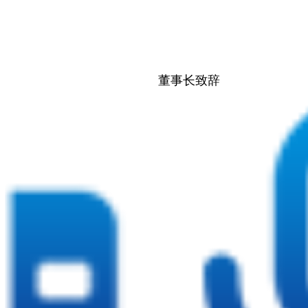
董事长致辞