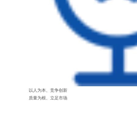
以人为本、竞争创新
质量为根、立足市场