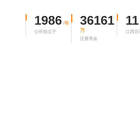
1986
36161
11
/年
万
公司创立于
江西百
注册资金