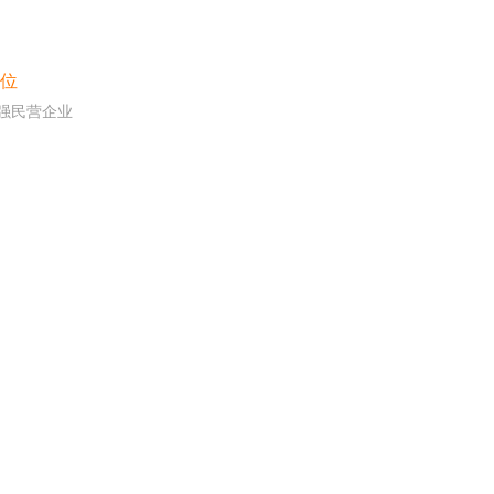
位
强民营企业