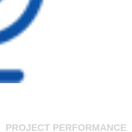
PROJECT PERFORMANCE