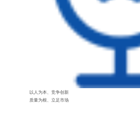
以人为本、竞争创新
质量为根、立足市场