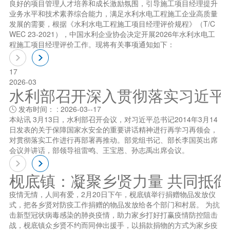
良好的项目管理人才培养和成长激励氛围，引导施工项目经理提升
业务水平和技术素养综合能力，满足水利水电工程施工企业高质量
发展的需要，根据《水利水电工程施工项目经理评价规程》（T/C
WEC 23-2021），中国水利企业协会决定开展2026年水利水电工
程施工项目经理评价工作。现将有关事项通知如下：
17
2026-03
水利部召开深入贯彻落实习近平总书
发布时间： : 2026-03--17

本站讯 3月13日，水利部召开会议，对习近平总书记2014年3月14
日发表的关于保障国家水安全的重要讲话精神进行再学习再领会，
对贯彻落实工作进行再部署再推动。部党组书记、部长李国英出席
会议并讲话，部领导祖雷鸣、王宝恩、孙志禹出席会议。
枧底镇：凝聚乡贤力量 共同抵
疫情无情，人间有爱，2月20日下午，枧底镇举行捐赠物品发放仪
式，把各乡贤对防疫工作捐赠的物品发放给各个部门和村居。 为抗
击新型冠状病毒感染的肺炎疫情，助力家乡打好打赢疫情防控阻击
战，枧底镇众乡贤不约而同伸出援手，以捐款捐物的方式为家乡疫