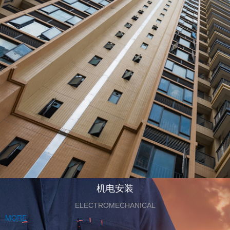
机电安装
ELECTROMECHANICAL
MORE