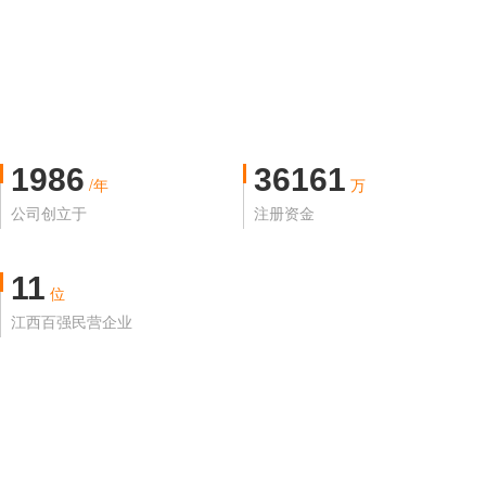
1986
36161
/年
万
公司创立于
注册资金
11
位
江西百强民营企业