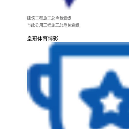
建筑工程施工总承包壹级
市政公用工程施工总承包壹级
皇冠体育博彩