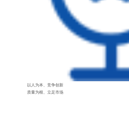
以人为本、竞争创新
质量为根、立足市场