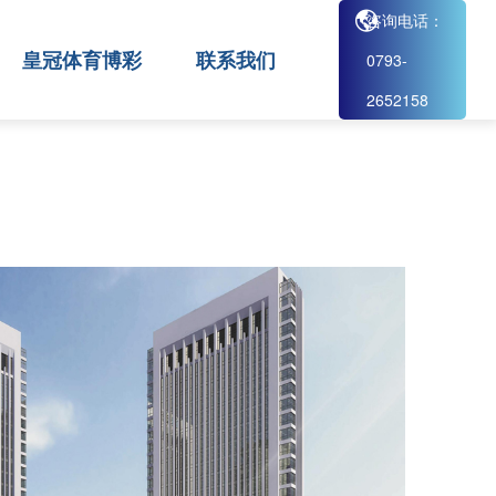
咨询电话：
皇冠体育博彩
联系我们
0793-
2652158