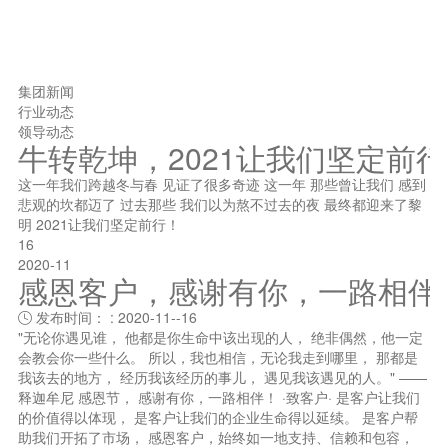
集团新闻
行业动态
领导动态
牛转乾坤，2021让我们坚定前
这一年我们跨越冬与春 见证了很多奇迹 这一年 那些曾让我们 感到
悲观的坎都迈了 过去那些 我们以为熬不过去的夜 最终都迎来了黎
明 2021让我们坚定前行！
16
2020-11
感恩客户，感谢有你，一路相伴
发布时间： : 2020-11--16

"无论你遇见谁， 他都是你生命中该出现的人， 绝非偶然，他一定
会教会你一些什么。 所以，我也相信，无论我走到哪里， 那都是
我该去的地方， 经历我该经历的事儿， 遇见我该遇见的人。" ——
释迦牟尼 感恩节， 感谢有你，一路相伴！ ·致客户· 是客户让我们
的价值得以体现， 是客户让我们的企业生命得以延续。 是客户帮
助我们开拓了市场， 感恩客户，始终如一地支持、信赖和包容，