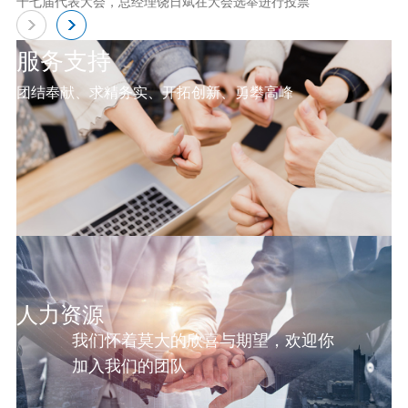
十七届代表大会，总经理饶日斌在大会选举进行投票
服务支持
团结奉献、求精务实、开拓创新、勇攀高峰
人力资源
我们怀着莫大的欣喜与期望，欢迎你
加入我们的团队