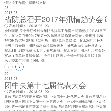
情防控工作提供帮助和支持。
23
2018-06
省防总召开2017年汛情趋势会
发布时间： : 2018-06--23

会议现场 罗小云厅长对今年防汛抗旱工作提出明确要求 2月24日下
午，省防总召开2017年第一次防汛抗旱趋势会商会，分析预测201
7年汛情趋势和防汛抗旱形势。省防总副总指挥、省水利厅厅长罗
小云主持会议，省防总副总指挥朱来友、省气象局副局长汪金福、
省水利厅副巡视员祝水贵，省气象局、省水文局、省水利厅有关处
室及厅直单位参加会议。 今年1月以来，全省平均降水量85.6毫
米，较常年同期（166.1毫
20
2018-03
团中央第十七届代表大会
发布时间： : 2018-03--20

皇冠博彩总经理饶日斌出席团中央第十七届代表大会 皇冠博彩总经
理饶日斌出席团中央第十七届代表大会，总经理饶日斌与团中央书
记处笫一书记秦宜智亲切握手 皇冠博彩总经理饶日斌出席团中央第