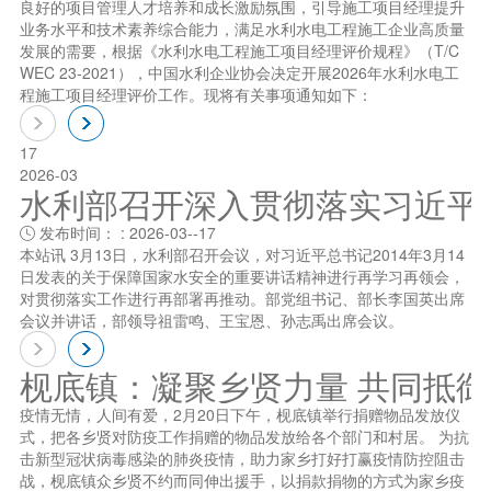
良好的项目管理人才培养和成长激励氛围，引导施工项目经理提升
业务水平和技术素养综合能力，满足水利水电工程施工企业高质量
发展的需要，根据《水利水电工程施工项目经理评价规程》（T/C
WEC 23-2021），中国水利企业协会决定开展2026年水利水电工
程施工项目经理评价工作。现将有关事项通知如下：
17
2026-03
水利部召开深入贯彻落实习近平总书
发布时间： : 2026-03--17

本站讯 3月13日，水利部召开会议，对习近平总书记2014年3月14
日发表的关于保障国家水安全的重要讲话精神进行再学习再领会，
对贯彻落实工作进行再部署再推动。部党组书记、部长李国英出席
会议并讲话，部领导祖雷鸣、王宝恩、孙志禹出席会议。
枧底镇：凝聚乡贤力量 共同抵
疫情无情，人间有爱，2月20日下午，枧底镇举行捐赠物品发放仪
式，把各乡贤对防疫工作捐赠的物品发放给各个部门和村居。 为抗
击新型冠状病毒感染的肺炎疫情，助力家乡打好打赢疫情防控阻击
战，枧底镇众乡贤不约而同伸出援手，以捐款捐物的方式为家乡疫