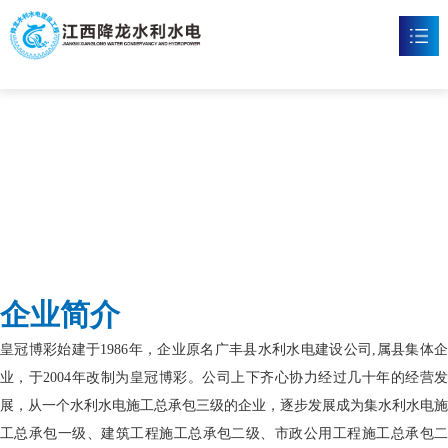
皇冠博彩
首页
皇冠博彩

新闻资讯

工程案例

企业文化

企业简介
皇冠体育博彩

皇冠博彩始建于1986年，企业原名广丰县水利水电建设公司,属县集体企
联系我们

业，于2004年改制为皇冠博彩。公司上下齐心协力经过几十年的经营发
展，从一个水利水电施工总承包三级的企业，逐步发展成为集水利水电施
工总承包一级、建筑工程施工总承包二级、市政公用工程施工总承包二