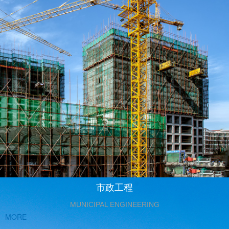
市政工程
MUNICIPAL ENGINEERING
MORE