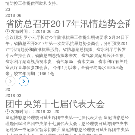
情防控工作提供帮助和支持。
23
2018-06
省防总召开2017年汛情趋势会
发布时间： : 2018-06--23

会议现场 罗小云厅长对今年防汛抗旱工作提出明确要求 2月24日下
午，省防总召开2017年第一次防汛抗旱趋势会商会，分析预测201
7年汛情趋势和防汛抗旱形势。省防总副总指挥、省水利厅厅长罗
小云主持会议，省防总副总指挥朱来友、省气象局副局长汪金福、
省水利厅副巡视员祝水贵，省气象局、省水文局、省水利厅有关处
室及厅直单位参加会议。 今年1月以来，全省平均降水量85.6毫
米，较常年同期（166.1毫
20
2018-03
团中央第十七届代表大会
发布时间： : 2018-03--20

皇冠博彩总经理饶日斌出席团中央第十七届代表大会 皇冠博彩总经
理饶日斌出席团中央第十七届代表大会，总经理饶日斌与团中央书
记处笫一书记秦宜智亲切握手 皇冠博彩总经理饶日斌出席团中央第