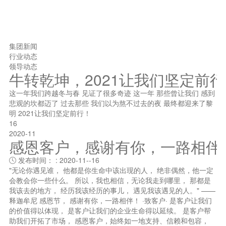
集团新闻
行业动态
领导动态
牛转乾坤，2021让我们坚定前
这一年我们跨越冬与春 见证了很多奇迹 这一年 那些曾让我们 感到
悲观的坎都迈了 过去那些 我们以为熬不过去的夜 最终都迎来了黎
明 2021让我们坚定前行！
16
2020-11
感恩客户，感谢有你，一路相伴
发布时间： : 2020-11--16

"无论你遇见谁， 他都是你生命中该出现的人， 绝非偶然，他一定
会教会你一些什么。 所以，我也相信，无论我走到哪里， 那都是
我该去的地方， 经历我该经历的事儿， 遇见我该遇见的人。" ——
释迦牟尼 感恩节， 感谢有你，一路相伴！ ·致客户· 是客户让我们
的价值得以体现， 是客户让我们的企业生命得以延续。 是客户帮
助我们开拓了市场， 感恩客户，始终如一地支持、信赖和包容，