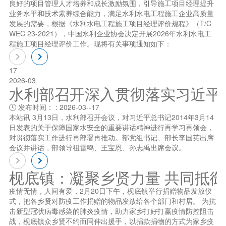
良好的项目管理人才培养和成长激励氛围，引导施工项目经理提升
业务水平和技术素养综合能力，满足水利水电工程施工企业高质量
发展的需要，根据《水利水电工程施工项目经理评价规程》（T/C
WEC 23-2021），中国水利企业协会决定开展2026年水利水电工
程施工项目经理评价工作。现将有关事项通知如下：
17
2026-03
水利部召开深入贯彻落实习近平总书
发布时间： : 2026-03--17

本站讯 3月13日，水利部召开会议，对习近平总书记2014年3月14
日发表的关于保障国家水安全的重要讲话精神进行再学习再领会，
对贯彻落实工作进行再部署再推动。部党组书记、部长李国英出席
会议并讲话，部领导祖雷鸣、王宝恩、孙志禹出席会议。
枧底镇：凝聚乡贤力量 共同抵
疫情无情，人间有爱，2月20日下午，枧底镇举行捐赠物品发放仪
式，把各乡贤对防疫工作捐赠的物品发放给各个部门和村居。 为抗
击新型冠状病毒感染的肺炎疫情，助力家乡打好打赢疫情防控阻击
战，枧底镇众乡贤不约而同伸出援手，以捐款捐物的方式为家乡疫