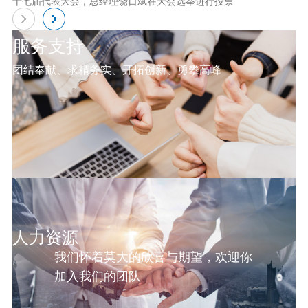
十七届代表大会，总经理饶日斌在大会选举进行投票
服务支持
团结奉献、求精务实、开拓创新、勇攀高峰
人力资源
我们怀着莫大的欣喜与期望，欢迎你
加入我们的团队