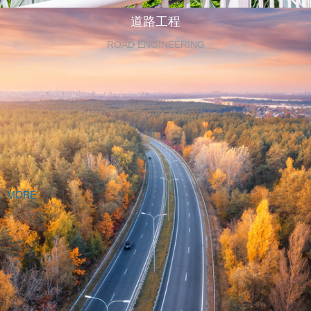
道路工程
ROAD ENGINEERING
MORE