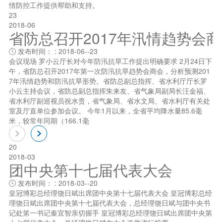
情防控工作提供帮助和支持。
23
2018-06
省防总召开2017年汛情趋势会
发布时间： : 2018-06--23

会议现场 罗小云厅长对今年防汛抗旱工作提出明确要求 2月24日下
午，省防总召开2017年第一次防汛抗旱趋势会商会，分析预测201
7年汛情趋势和防汛抗旱形势。省防总副总指挥、省水利厅厅长罗
小云主持会议，省防总副总指挥朱来友、省气象局副局长汪金福、
省水利厅副巡视员祝水贵，省气象局、省水文局、省水利厅有关处
室及厅直单位参加会议。 今年1月以来，全省平均降水量85.6毫
米，较常年同期（166.1毫
20
2018-03
团中央第十七届代表大会
发布时间： : 2018-03--20

皇冠博彩总经理饶日斌出席团中央第十七届代表大会 皇冠博彩总经
理饶日斌出席团中央第十七届代表大会，总经理饶日斌与团中央书
记处笫一书记秦宜智亲切握手 皇冠博彩总经理饶日斌出席团中央第