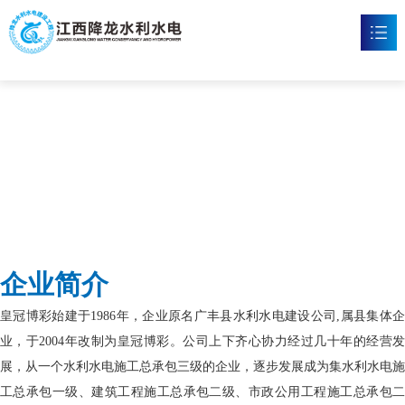
皇冠博彩
首页
皇冠博彩

新闻资讯

工程案例

企业文化

企业简介
皇冠博彩

皇冠博彩始建于1986年，企业原名广丰县水利水电建设公司,属县集体企
联系我们

业，于2004年改制为皇冠博彩。公司上下齐心协力经过几十年的经营发
展，从一个水利水电施工总承包三级的企业，逐步发展成为集水利水电施
工总承包一级、建筑工程施工总承包二级、市政公用工程施工总承包二