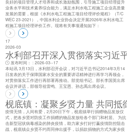
良好的项目管理人才培养和成长激励氛围，引导施工项目经理提升
业务水平和技术素养综合能力，满足水利水电工程施工企业高质量
发展的需要，根据《水利水电工程施工项目经理评价规程》（T/C
WEC 23-2021），中国水利企业协会决定开展2026年水利水电工
程施工项目经理评价工作。现将有关事项通知如下：
17
2026-03
水利部召开深入贯彻落实习近平总书
发布时间： : 2026-03--17

本站讯 3月13日，水利部召开会议，对习近平总书记2014年3月14
日发表的关于保障国家水安全的重要讲话精神进行再学习再领会，
对贯彻落实工作进行再部署再推动。部党组书记、部长李国英出席
会议并讲话，部领导祖雷鸣、王宝恩、孙志禹出席会议。
枧底镇：凝聚乡贤力量 共同抵
疫情无情，人间有爱，2月20日下午，枧底镇举行捐赠物品发放仪
式，把各乡贤对防疫工作捐赠的物品发放给各个部门和村居。 为抗
击新型冠状病毒感染的肺炎疫情，助力家乡打好打赢疫情防控阻击
战，枧底镇众乡贤不约而同伸出援手，以捐款捐物的方式为家乡疫