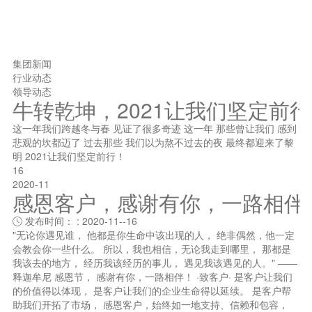
集团新闻
行业动态
领导动态
牛转乾坤，2021让我们坚定前
这一年我们跨越冬与春 见证了很多奇迹 这一年 那些曾让我们 感到
悲观的坎都迈了 过去那些 我们以为熬不过去的夜 最终都迎来了黎
明 2021让我们坚定前行！
16
2020-11
感恩客户，感谢有你，一路相伴
发布时间： : 2020-11--16

"无论你遇见谁， 他都是你生命中该出现的人， 绝非偶然，他一定
会教会你一些什么。 所以，我也相信，无论我走到哪里， 那都是
我该去的地方， 经历我该经历的事儿， 遇见我该遇见的人。" ——
释迦牟尼 感恩节， 感谢有你，一路相伴！ ·致客户· 是客户让我们
的价值得以体现， 是客户让我们的企业生命得以延续。 是客户帮
助我们开拓了市场， 感恩客户，始终如一地支持、信赖和包容，