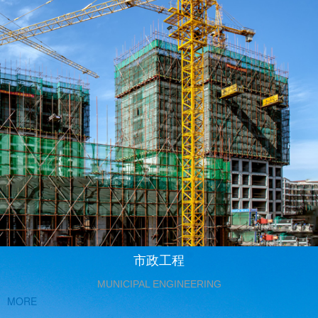
市政工程
MUNICIPAL ENGINEERING
MORE