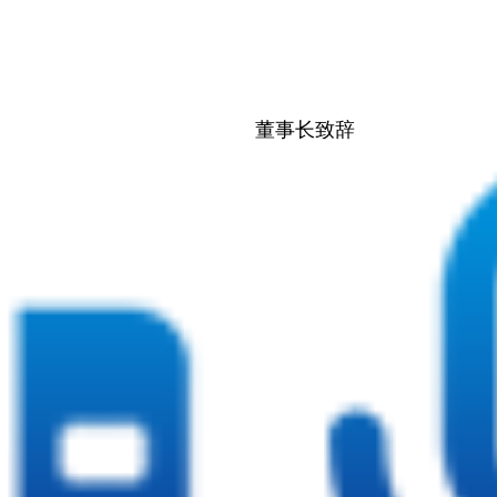
董事长致辞