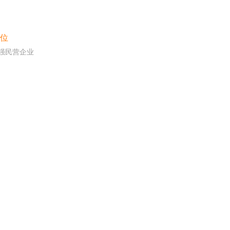
位
强民营企业