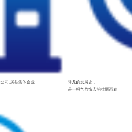
设公司,属县集体企业
降龙的发展史，
是一幅气势恢宏的壮丽画卷