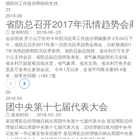
情防控工作提供帮助和支持。
23
2018-06
省防总召开2017年汛情趋势会
发布时间： : 2018-06--23

会议现场 罗小云厅长对今年防汛抗旱工作提出明确要求 2月24日下
午，省防总召开2017年第一次防汛抗旱趋势会商会，分析预测201
7年汛情趋势和防汛抗旱形势。省防总副总指挥、省水利厅厅长罗
小云主持会议，省防总副总指挥朱来友、省气象局副局长汪金福、
省水利厅副巡视员祝水贵，省气象局、省水文局、省水利厅有关处
室及厅直单位参加会议。 今年1月以来，全省平均降水量85.6毫
米，较常年同期（166.1毫
20
2018-03
团中央第十七届代表大会
发布时间： : 2018-03--20

皇冠博彩总经理饶日斌出席团中央第十七届代表大会 皇冠博彩总经
理饶日斌出席团中央第十七届代表大会，总经理饶日斌与团中央书
记处笫一书记秦宜智亲切握手 皇冠博彩总经理饶日斌出席团中央第