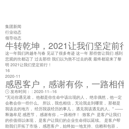
集团新闻
行业动态
领导动态
牛转乾坤，2021让我们坚定前
这一年我们跨越冬与春 见证了很多奇迹 这一年 那些曾让我们 感到
悲观的坎都迈了 过去那些 我们以为熬不过去的夜 最终都迎来了黎
明 2021让我们坚定前行！
16
2020-11
感恩客户，感谢有你，一路相伴
发布时间： : 2020-11--16

"无论你遇见谁， 他都是你生命中该出现的人， 绝非偶然，他一定
会教会你一些什么。 所以，我也相信，无论我走到哪里， 那都是
我该去的地方， 经历我该经历的事儿， 遇见我该遇见的人。" ——
释迦牟尼 感恩节， 感谢有你，一路相伴！ ·致客户· 是客户让我们
的价值得以体现， 是客户让我们的企业生命得以延续。 是客户帮
助我们开拓了市场， 感恩客户，始终如一地支持、信赖和包容，