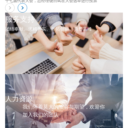
十七届代表大会，总经理饶日斌在大会选举进行投票
服务支持
团结奉献、求精务实、开拓创新、勇攀高峰
人力资源
我们怀着莫大的欣喜与期望，欢迎你
加入我们的团队