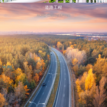
道路工程
ROAD ENGINEERING
MORE