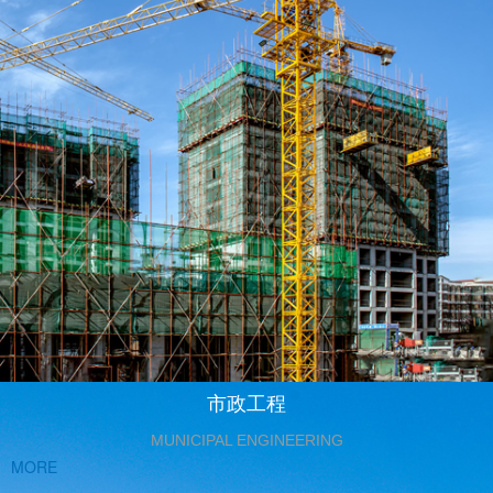
市政工程
MUNICIPAL ENGINEERING
MORE