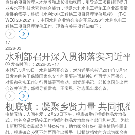
良好的项目管理人才培养和成长激励氛围，引导施工项目经理提升
业务水平和技术素养综合能力，满足水利水电工程施工企业高质量
发展的需要，根据《水利水电工程施工项目经理评价规程》（T/C
WEC 23-2021），中国水利企业协会决定开展2026年水利水电工
程施工项目经理评价工作。现将有关事项通知如下：
17
2026-03
水利部召开深入贯彻落实习近平总书
发布时间： : 2026-03--17

本站讯 3月13日，水利部召开会议，对习近平总书记2014年3月14
日发表的关于保障国家水安全的重要讲话精神进行再学习再领会，
对贯彻落实工作进行再部署再推动。部党组书记、部长李国英出席
会议并讲话，部领导祖雷鸣、王宝恩、孙志禹出席会议。
枧底镇：凝聚乡贤力量 共同抵
疫情无情，人间有爱，2月20日下午，枧底镇举行捐赠物品发放仪
式，把各乡贤对防疫工作捐赠的物品发放给各个部门和村居。 为抗
击新型冠状病毒感染的肺炎疫情，助力家乡打好打赢疫情防控阻击
战，枧底镇众乡贤不约而同伸出援手，以捐款捐物的方式为家乡疫