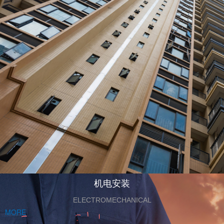
机电安装
ELECTROMECHANICAL
MORE