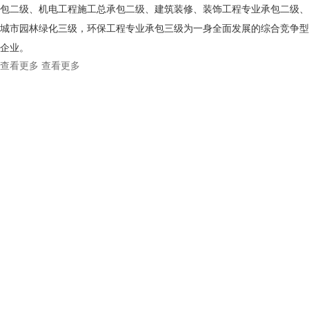
包二级、机电工程施工总承包二级、建筑装修、装饰工程专业承包二级、
城市园林绿化三级，环保工程专业承包三级为一身全面发展的综合竞争型
企业。
查看更多
查看更多