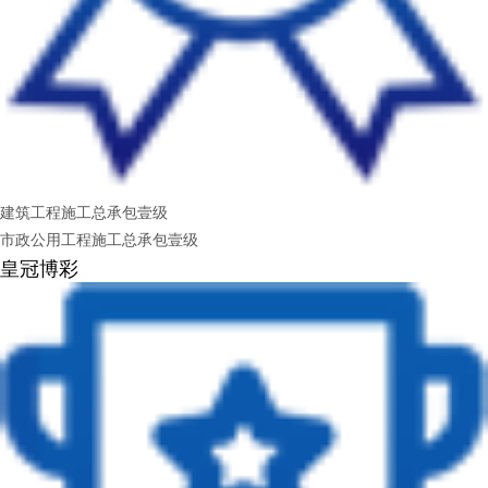
建筑工程施工总承包壹级
市政公用工程施工总承包壹级
皇冠博彩