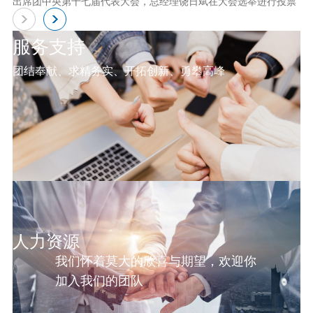
出席团中央第十七届代表大会，总经理饶日斌在大会选举进行投票
服务支持
团结奉献、求精务实、开拓创新、勇攀高峰
人力资源
我们怀着莫大的欣喜与期望，欢迎你
加入我们的团队