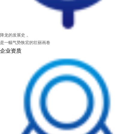
降龙的发展史，
是一幅气势恢宏的壮丽画卷
企业资质