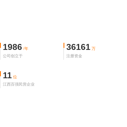
1986
36161
/年
万
公司创立于
注册资金
11
位
江西百强民营企业