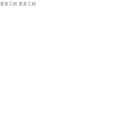
更多工程
更多工程