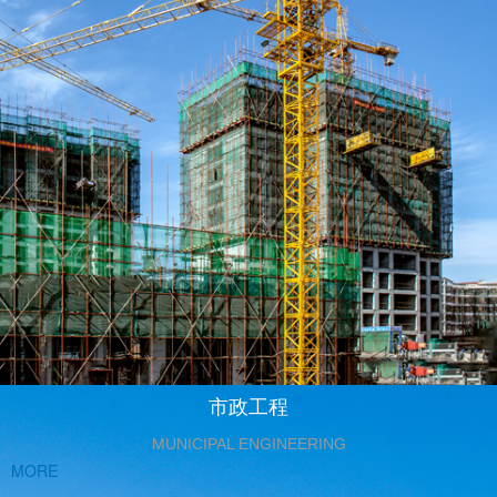
市政工程
MUNICIPAL ENGINEERING
MORE