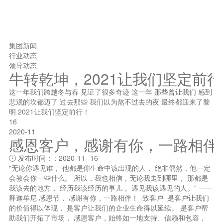
集团新闻
行业动态
领导动态
牛转乾坤，2021让我们坚定前
这一年我们跨越冬与春 见证了很多奇迹 这一年 那些曾让我们 感到
悲观的坎都迈了 过去那些 我们以为熬不过去的夜 最终都迎来了黎
明 2021让我们坚定前行！
16
2020-11
感恩客户，感谢有你，一路相伴
发布时间： : 2020-11--16

"无论你遇见谁， 他都是你生命中该出现的人， 绝非偶然，他一定
会教会你一些什么。 所以，我也相信，无论我走到哪里， 那都是
我该去的地方， 经历我该经历的事儿， 遇见我该遇见的人。" ——
释迦牟尼 感恩节， 感谢有你，一路相伴！ ·致客户· 是客户让我们
的价值得以体现， 是客户让我们的企业生命得以延续。 是客户帮
助我们开拓了市场， 感恩客户，始终如一地支持、信赖和包容，