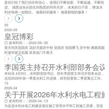
是你们给了我们信任和信心， 使我们不断创新、不断超越、不断前
进。 感恩这份从陌生到熟悉的同舟共济， 未来的日子里， 降龙水
利水电将一如既往。 做最好的服务！ 做最精细的服务！
30
2020-09
皇冠博彩
发布时间： : 2020-09--30

普天同庆迎国庆 花好月圆庆中秋 贺国庆 祖国腾飞 庆中秋 阖家团圆
时逢华诞玉轮圆 双喜临门不夜天
李国英主持召开水利部部务会议
本站讯 4月9日，水利部党组书记、部长李国英主持召开部务会议，
总结2026年第一季度水利工作进展，研究部署第二季度重点工作。
13
2026-04
关于开展2026年水利水电工程
发布时间： : 2026-04--13

为促进水利水电工程建设项目施工管理水平和工程施工质量，营造