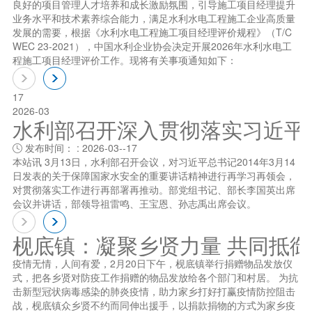
良好的项目管理人才培养和成长激励氛围，引导施工项目经理提升
业务水平和技术素养综合能力，满足水利水电工程施工企业高质量
发展的需要，根据《水利水电工程施工项目经理评价规程》（T/C
WEC 23-2021），中国水利企业协会决定开展2026年水利水电工
程施工项目经理评价工作。现将有关事项通知如下：
17
2026-03
水利部召开深入贯彻落实习近平总书
发布时间： : 2026-03--17

本站讯 3月13日，水利部召开会议，对习近平总书记2014年3月14
日发表的关于保障国家水安全的重要讲话精神进行再学习再领会，
对贯彻落实工作进行再部署再推动。部党组书记、部长李国英出席
会议并讲话，部领导祖雷鸣、王宝恩、孙志禹出席会议。
枧底镇：凝聚乡贤力量 共同抵
疫情无情，人间有爱，2月20日下午，枧底镇举行捐赠物品发放仪
式，把各乡贤对防疫工作捐赠的物品发放给各个部门和村居。 为抗
击新型冠状病毒感染的肺炎疫情，助力家乡打好打赢疫情防控阻击
战，枧底镇众乡贤不约而同伸出援手，以捐款捐物的方式为家乡疫