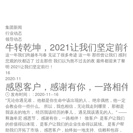
集团新闻
行业动态
领导动态
牛转乾坤，2021让我们坚定前
这一年我们跨越冬与春 见证了很多奇迹 这一年 那些曾让我们 感到
悲观的坎都迈了 过去那些 我们以为熬不过去的夜 最终都迎来了黎
明 2021让我们坚定前行！
16
2020-11
感恩客户，感谢有你，一路相伴
发布时间： : 2020-11--16

"无论你遇见谁， 他都是你生命中该出现的人， 绝非偶然，他一定
会教会你一些什么。 所以，我也相信，无论我走到哪里， 那都是
我该去的地方， 经历我该经历的事儿， 遇见我该遇见的人。" ——
释迦牟尼 感恩节， 感谢有你，一路相伴！ ·致客户· 是客户让我们
的价值得以体现， 是客户让我们的企业生命得以延续。 是客户帮
助我们开拓了市场， 感恩客户，始终如一地支持、信赖和包容，