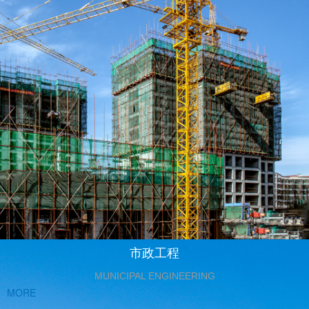
市政工程
MUNICIPAL ENGINEERING
MORE