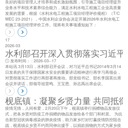
良好的项目管理人才培养和成长激励氛围，引导施工项目经理提升
业务水平和技术素养综合能力，满足水利水电工程施工企业高质量
发展的需要，根据《水利水电工程施工项目经理评价规程》（T/C
WEC 23-2021），中国水利企业协会决定开展2026年水利水电工
程施工项目经理评价工作。现将有关事项通知如下：
17
2026-03
水利部召开深入贯彻落实习近平总书
发布时间： : 2026-03--17

本站讯 3月13日，水利部召开会议，对习近平总书记2014年3月14
日发表的关于保障国家水安全的重要讲话精神进行再学习再领会，
对贯彻落实工作进行再部署再推动。部党组书记、部长李国英出席
会议并讲话，部领导祖雷鸣、王宝恩、孙志禹出席会议。
枧底镇：凝聚乡贤力量 共同抵
疫情无情，人间有爱，2月20日下午，枧底镇举行捐赠物品发放仪
式，把各乡贤对防疫工作捐赠的物品发放给各个部门和村居。 为抗
击新型冠状病毒感染的肺炎疫情，助力家乡打好打赢疫情防控阻击
战，枧底镇众乡贤不约而同伸出援手，以捐款捐物的方式为家乡疫