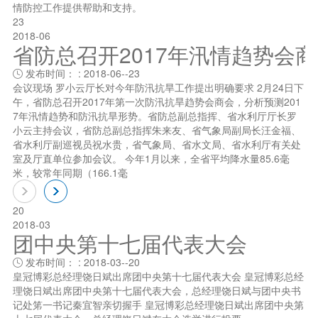
情防控工作提供帮助和支持。
23
2018-06
省防总召开2017年汛情趋势会
发布时间： : 2018-06--23

会议现场 罗小云厅长对今年防汛抗旱工作提出明确要求 2月24日下
午，省防总召开2017年第一次防汛抗旱趋势会商会，分析预测201
7年汛情趋势和防汛抗旱形势。省防总副总指挥、省水利厅厅长罗
小云主持会议，省防总副总指挥朱来友、省气象局副局长汪金福、
省水利厅副巡视员祝水贵，省气象局、省水文局、省水利厅有关处
室及厅直单位参加会议。 今年1月以来，全省平均降水量85.6毫
米，较常年同期（166.1毫
20
2018-03
团中央第十七届代表大会
发布时间： : 2018-03--20

皇冠博彩总经理饶日斌出席团中央第十七届代表大会 皇冠博彩总经
理饶日斌出席团中央第十七届代表大会，总经理饶日斌与团中央书
记处笫一书记秦宜智亲切握手 皇冠博彩总经理饶日斌出席团中央第