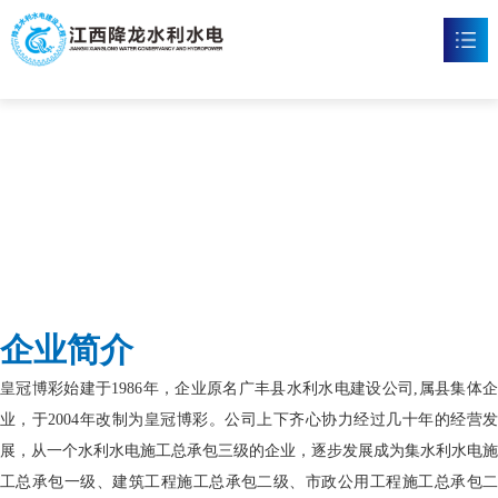
皇冠博彩
首页
皇冠体育博彩

新闻资讯

工程案例

企业文化

企业简介
皇冠博彩

皇冠博彩始建于1986年，企业原名广丰县水利水电建设公司,属县集体企
联系我们

业，于2004年改制为皇冠博彩。公司上下齐心协力经过几十年的经营发
展，从一个水利水电施工总承包三级的企业，逐步发展成为集水利水电施
工总承包一级、建筑工程施工总承包二级、市政公用工程施工总承包二