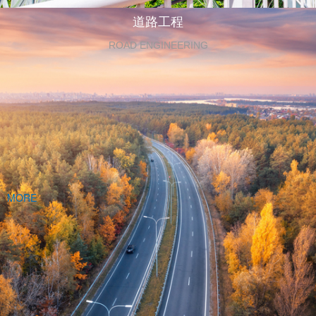
道路工程
ROAD ENGINEERING
MORE