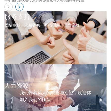
十七届代表大会，总经理饶日斌在大会选举进行投票
服务支持
团结奉献、求精务实、开拓创新、勇攀高峰
人力资源
我们怀着莫大的欣喜与期望，欢迎你
加入我们的团队