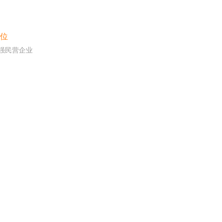
位
强民营企业