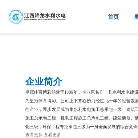
皇冠博彩
首页
企业简介
皇冠体育博彩始建于1986年，企业原名广丰县水利水电建设
为皇冠体育博彩。公司上下齐心协力经过几十年的经营发
的企业，逐步发展成为集水利水电施工总承包一级、建筑
施工总承包二级、机电工程施工总承包二级、建筑装修、
化三级，环保工程专业承包三级为一身全面发展的综合竞争
查看更多
查看更多