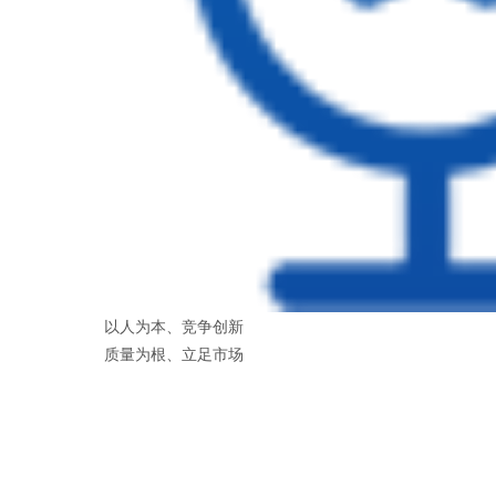
以人为本、竞争创新
质量为根、立足市场