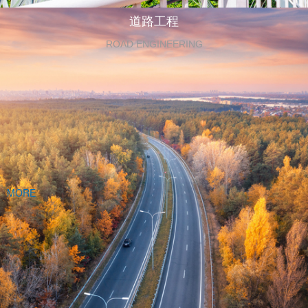
道路工程
ROAD ENGINEERING
MORE