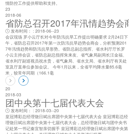
情防控工作提供帮助和支持。
23
2018-06
省防总召开2017年汛情趋势会
发布时间： : 2018-06--23

会议现场 罗小云厅长对今年防汛抗旱工作提出明确要求 2月24日下
午，省防总召开2017年第一次防汛抗旱趋势会商会，分析预测201
7年汛情趋势和防汛抗旱形势。省防总副总指挥、省水利厅厅长罗
小云主持会议，省防总副总指挥朱来友、省气象局副局长汪金福、
省水利厅副巡视员祝水贵，省气象局、省水文局、省水利厅有关处
室及厅直单位参加会议。 今年1月以来，全省平均降水量85.6毫
米，较常年同期（166.1毫
20
2018-03
团中央第十七届代表大会
发布时间： : 2018-03--20

皇冠博彩总经理饶日斌出席团中央第十七届代表大会 皇冠博彩总经
理饶日斌出席团中央第十七届代表大会，总经理饶日斌与团中央书
记处笫一书记秦宜智亲切握手 皇冠博彩总经理饶日斌出席团中央第