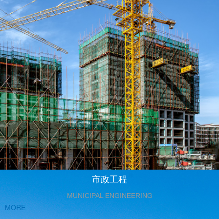
市政工程
MUNICIPAL ENGINEERING
MORE