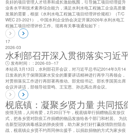
良好的项目管理人才培养和成长激励氛围，引导施工项目经理提升
业务水平和技术素养综合能力，满足水利水电工程施工企业高质量
发展的需要，根据《水利水电工程施工项目经理评价规程》（T/C
WEC 23-2021），中国水利企业协会决定开展2026年水利水电工
程施工项目经理评价工作。现将有关事项通知如下：
17
2026-03
水利部召开深入贯彻落实习近平总书
发布时间： : 2026-03--17

本站讯 3月13日，水利部召开会议，对习近平总书记2014年3月14
日发表的关于保障国家水安全的重要讲话精神进行再学习再领会，
对贯彻落实工作进行再部署再推动。部党组书记、部长李国英出席
会议并讲话，部领导祖雷鸣、王宝恩、孙志禹出席会议。
枧底镇：凝聚乡贤力量 共同抵
疫情无情，人间有爱，2月20日下午，枧底镇举行捐赠物品发放仪
式，把各乡贤对防疫工作捐赠的物品发放给各个部门和村居。 为抗
击新型冠状病毒感染的肺炎疫情，助力家乡打好打赢疫情防控阻击
战，枧底镇众乡贤不约而同伸出援手，以捐款捐物的方式为家乡疫