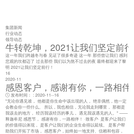
集团新闻
行业动态
领导动态
牛转乾坤，2021让我们坚定前
这一年我们跨越冬与春 见证了很多奇迹 这一年 那些曾让我们 感到
悲观的坎都迈了 过去那些 我们以为熬不过去的夜 最终都迎来了黎
明 2021让我们坚定前行！
16
2020-11
感恩客户，感谢有你，一路相伴
发布时间： : 2020-11--16

"无论你遇见谁， 他都是你生命中该出现的人， 绝非偶然，他一定
会教会你一些什么。 所以，我也相信，无论我走到哪里， 那都是
我该去的地方， 经历我该经历的事儿， 遇见我该遇见的人。" ——
释迦牟尼 感恩节， 感谢有你，一路相伴！ ·致客户· 是客户让我们
的价值得以体现， 是客户让我们的企业生命得以延续。 是客户帮
助我们开拓了市场， 感恩客户，始终如一地支持、信赖和包容，