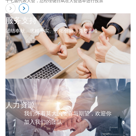
十七届代表大会，总经理饶日斌在大会选举进行投票
服务支持
团结奉献、求精务实、开拓创新、勇攀高峰
人力资源
我们怀着莫大的欣喜与期望，欢迎你
加入我们的团队