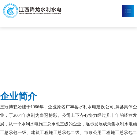
皇冠博彩
首页
皇冠体育博彩

新闻资讯

工程案例

企业文化

企业简介
皇冠博彩

皇冠博彩始建于1986年，企业原名广丰县水利水电建设公司,属县集体企
联系我们

业，于2004年改制为皇冠博彩。公司上下齐心协力经过几十年的经营发
展，从一个水利水电施工总承包三级的企业，逐步发展成为集水利水电施
工总承包一级、建筑工程施工总承包二级、市政公用工程施工总承包二