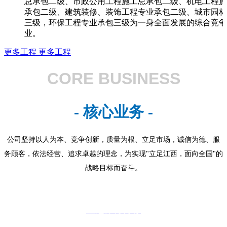
总承包二级、市政公用工程施工总承包二级、机电工程施
承包二级、建筑装修、装饰工程专业承包二级、城市园林
三级，环保工程专业承包三级为一身全面发展的综合竞争
业。
更多工程
更多工程
CORE BUSINESS
- 核心业务 -
公司坚持以人为本、竞争创新，质量为根、立足市场，诚信为德、服
务顾客，依法经营、追求卓越的理念，为实现"立足江西，面向全国"的
战略目标而奋斗。
皇冠体育博彩