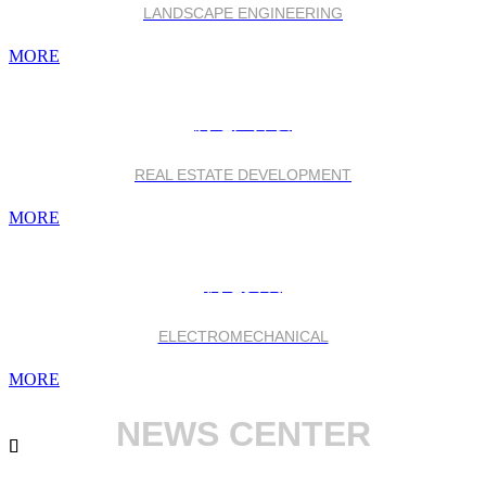
LANDSCAPE ENGINEERING
MORE
房地产开发
REAL ESTATE DEVELOPMENT
MORE
机电安装
ELECTROMECHANICAL
MORE
NEWS CENTER

