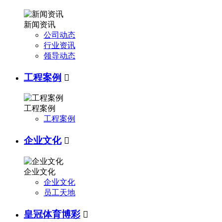
新闻资讯
公司动态
行业资讯
领导动态
工程案例

工程案例
工程案例
企业文化

企业文化
企业文化
员工天地
皇冠体育博彩
