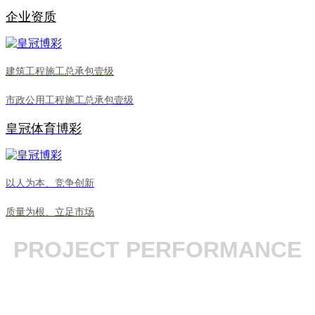
企业资质
建筑工程施工总承包壹级
市政公用工程施工总承包壹级
皇冠体育博彩
以人为本、竞争创新
质量为根、立足市场
PROJECT PERFORMANCE
- 皇冠体育博彩 -