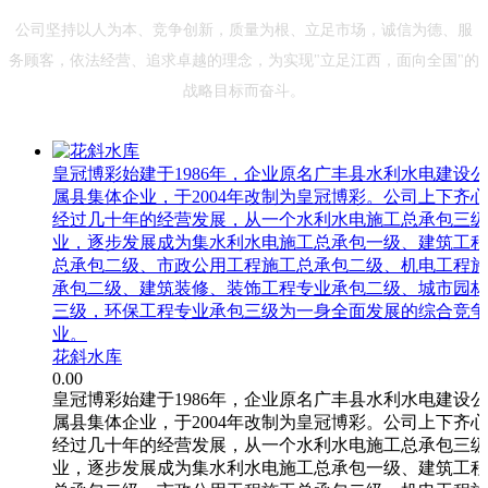
公司坚持以人为本、竞争创新，质量为根、立足市场，诚信为德、服
务顾客，依法经营、追求卓越的理念，为实现"立足江西，面向全国"的
战略目标而奋斗。
皇冠博彩始建于1986年，企业原名广丰县水利水电建设公
属县集体企业，于2004年改制为皇冠博彩。公司上下齐
经过几十年的经营发展，从一个水利水电施工总承包三级
业，逐步发展成为集水利水电施工总承包一级、建筑工程
总承包二级、市政公用工程施工总承包二级、机电工程施
承包二级、建筑装修、装饰工程专业承包二级、城市园林
三级，环保工程专业承包三级为一身全面发展的综合竞争
业。
花斜水库
0.00
皇冠博彩始建于1986年，企业原名广丰县水利水电建设公
属县集体企业，于2004年改制为皇冠博彩。公司上下齐
经过几十年的经营发展，从一个水利水电施工总承包三级
业，逐步发展成为集水利水电施工总承包一级、建筑工程