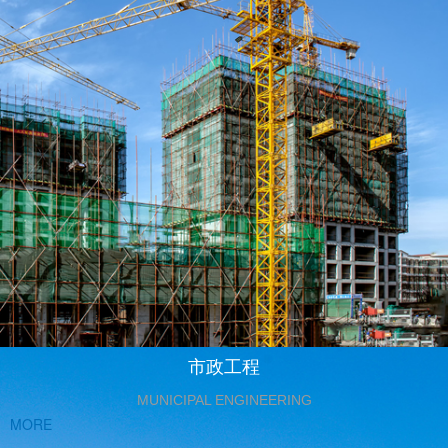
市政工程
MUNICIPAL ENGINEERING
MORE