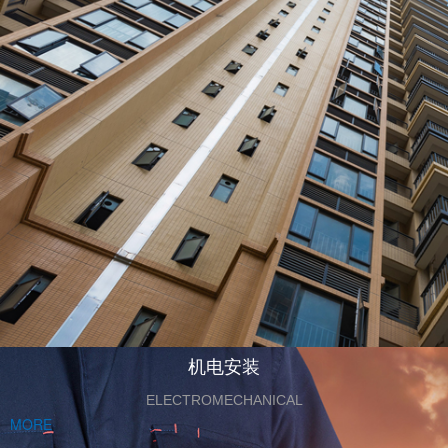
机电安装
ELECTROMECHANICAL
MORE