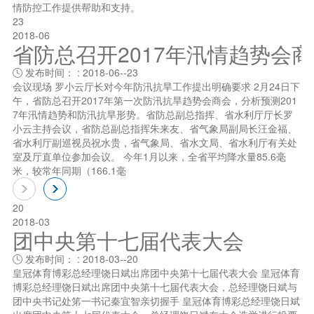
情防控工作提供帮助和支持。
23
2018-06
省防总召开2017年汛情趋势会
发布时间： : 2018-06--23

会议现场 罗小云厅长对今年防汛抗旱工作提出明确要求 2月24日下
午，省防总召开2017年第一次防汛抗旱趋势会商会，分析预测201
7年汛情趋势和防汛抗旱形势。省防总副总指挥、省水利厅厅长罗
小云主持会议，省防总副总指挥朱来友、省气象局副局长汪金福、
省水利厅副巡视员祝水贵，省气象局、省水文局、省水利厅有关处
室及厅直单位参加会议。 今年1月以来，全省平均降水量85.6毫
米，较常年同期（166.1毫
20
2018-03
团中央第十七届代表大会
发布时间： : 2018-03--20

皇冠体育博彩总经理饶日斌出席团中央第十七届代表大会 皇冠体育
博彩总经理饶日斌出席团中央第十七届代表大会，总经理饶日斌与
团中央书记处笫一书记秦宜智亲切握手 皇冠体育博彩总经理饶日斌