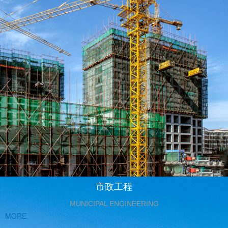
市政工程
MUNICIPAL ENGINEERING
MORE