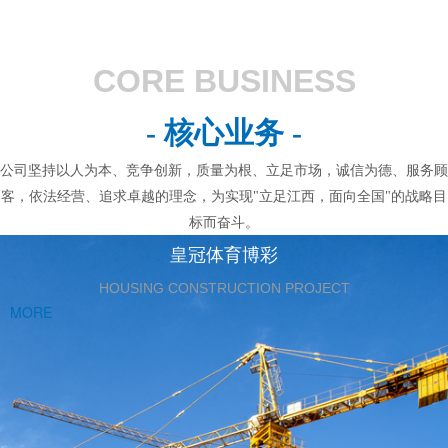
CORE BUSINESS
- 核心业务 -
公司坚持以人为本、竞争创新，质量为根、立足市场，诚信为德、服务顾
客，依法经营、追求卓越的理念，为实现"立足江西，面向全国"的战略目
标而奋斗。
皇冠体育博彩
HOUSING CONSTRUCTION PROJECT
MORE