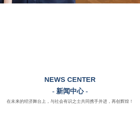
NEWS CENTER
- 新闻中心 -
在未来的经济舞台上，与社会有识之士共同携手并进，再创辉煌！