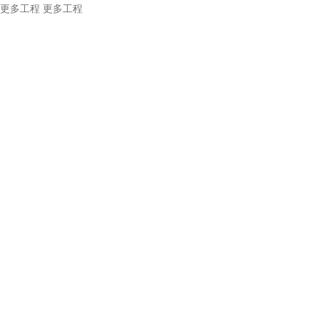
更多工程
更多工程