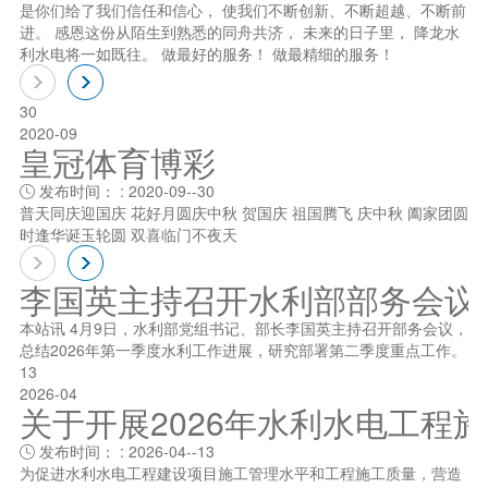
是你们给了我们信任和信心， 使我们不断创新、不断超越、不断前
进。 感恩这份从陌生到熟悉的同舟共济， 未来的日子里， 降龙水
利水电将一如既往。 做最好的服务！ 做最精细的服务！
30
2020-09
皇冠体育博彩
发布时间： : 2020-09--30

普天同庆迎国庆 花好月圆庆中秋 贺国庆 祖国腾飞 庆中秋 阖家团圆
时逢华诞玉轮圆 双喜临门不夜天
李国英主持召开水利部部务会议
本站讯 4月9日，水利部党组书记、部长李国英主持召开部务会议，
总结2026年第一季度水利工作进展，研究部署第二季度重点工作。
13
2026-04
关于开展2026年水利水电工程
发布时间： : 2026-04--13

为促进水利水电工程建设项目施工管理水平和工程施工质量，营造