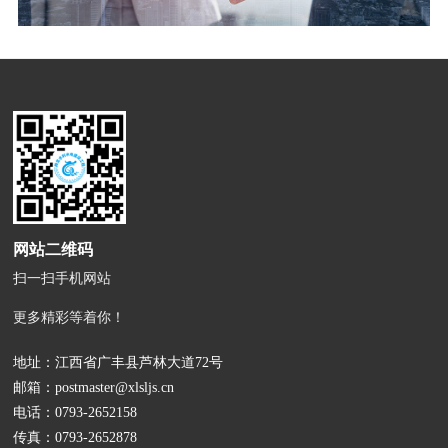
网站二维码
扫一扫手机网站
更多精彩等着你！
地址：江西省广丰县芦林大道72号
邮箱：
postmaster@xlsljs.cn
电话：
0793-2652158
传真：0793-2652878