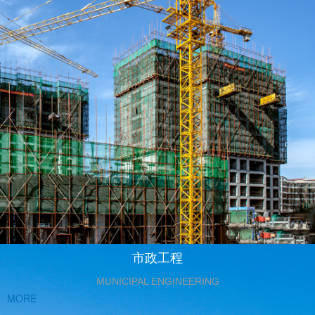
市政工程
MUNICIPAL ENGINEERING
MORE