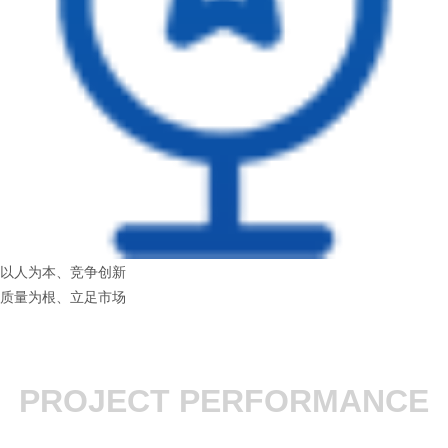
以人为本、竞争创新
质量为根、立足市场
PROJECT PERFORMANCE