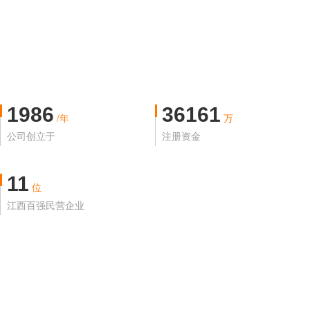
1986
36161
/年
万
公司创立于
注册资金
11
位
江西百强民营企业