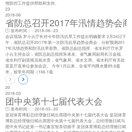
情防控工作提供帮助和支持。
23
2018-06
省防总召开2017年汛情趋势会
发布时间： : 2018-06--23

会议现场 罗小云厅长对今年防汛抗旱工作提出明确要求 2月24日下
午，省防总召开2017年第一次防汛抗旱趋势会商会，分析预测201
7年汛情趋势和防汛抗旱形势。省防总副总指挥、省水利厅厅长罗
小云主持会议，省防总副总指挥朱来友、省气象局副局长汪金福、
省水利厅副巡视员祝水贵，省气象局、省水文局、省水利厅有关处
室及厅直单位参加会议。 今年1月以来，全省平均降水量85.6毫
米，较常年同期（166.1毫
20
2018-03
团中央第十七届代表大会
发布时间： : 2018-03--20

皇冠体育博彩总经理饶日斌出席团中央第十七届代表大会 皇冠体育
博彩总经理饶日斌出席团中央第十七届代表大会，总经理饶日斌与
团中央书记处笫一书记秦宜智亲切握手 皇冠体育博彩总经理饶日斌