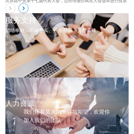
出席团中央第十七届代表大会，总经理饶日斌在大会选举进行投票
服务支持
团结奉献、求精务实、开拓创新、勇攀高峰
人力资源
我们怀着莫大的欣喜与期望，欢迎你
加入我们的团队