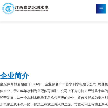
皇冠博彩
首页
皇冠博彩

新闻资讯

工程案例

企业文化

企业简介
皇冠体育博彩

皇冠体育博彩始建于1986年，企业原名广丰县水利水电建设公司,属县集
联系我们

体企业，于2004年改制为皇冠体育博彩。公司上下齐心协力经过几十年的
经营发展，从一个水利水电施工总承包三级的企业，逐步发展成为集水利
水电施工总承包一级、建筑工程施工总承包二级、市政公用工程施工总承