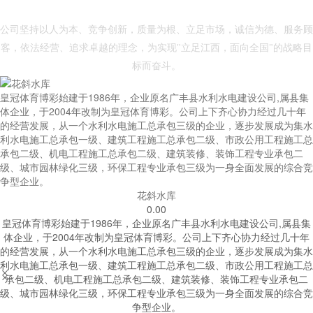
- 皇冠体育博彩 -
公司坚持以人为本、竞争创新，质量为根、立足市场，诚信为德、服务顾
客，依法经营、追求卓越的理念，为实现"立足江西，面向全国"的战略目
标而奋斗。
皇冠体育博彩始建于1986年，企业原名广丰县水利水电建设公司,属县集
体企业，于2004年改制为皇冠体育博彩。公司上下齐心协力经过几十年
的经营发展，从一个水利水电施工总承包三级的企业，逐步发展成为集水
利水电施工总承包一级、建筑工程施工总承包二级、市政公用工程施工总
承包二级、机电工程施工总承包二级、建筑装修、装饰工程专业承包二
级、城市园林绿化三级，环保工程专业承包三级为一身全面发展的综合竞
争型企业。
花斜水库
0.00
皇冠体育博彩始建于1986年，企业原名广丰县水利水电建设公司,属县集
体企业，于2004年改制为皇冠体育博彩。公司上下齐心协力经过几十年
的经营发展，从一个水利水电施工总承包三级的企业，逐步发展成为集水
利水电施工总承包一级、建筑工程施工总承包二级、市政公用工程施工总


承包二级、机电工程施工总承包二级、建筑装修、装饰工程专业承包二
级、城市园林绿化三级，环保工程专业承包三级为一身全面发展的综合竞
争型企业。