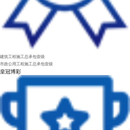
建筑工程施工总承包壹级
市政公用工程施工总承包壹级
皇冠博彩