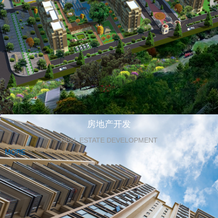
房地产开发
REAL ESTATE DEVELOPMENT
MORE