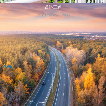
道路工程
ROAD ENGINEERING
MORE