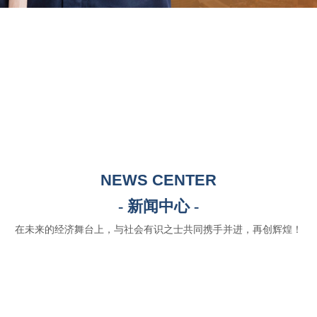
NEWS CENTER
- 新闻中心 -
在未来的经济舞台上，与社会有识之士共同携手并进，再创辉煌！