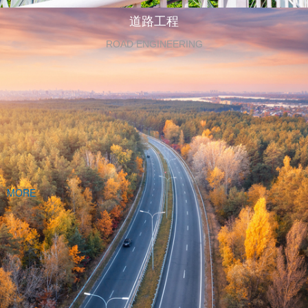
道路工程
ROAD ENGINEERING
MORE