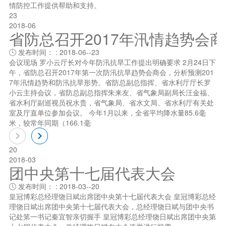
情防控工作提供帮助和支持。
23
2018-06
省防总召开2017年汛情趋势会
发布时间： : 2018-06--23

会议现场 罗小云厅长对今年防汛抗旱工作提出明确要求 2月24日下
午，省防总召开2017年第一次防汛抗旱趋势会商会，分析预测201
7年汛情趋势和防汛抗旱形势。省防总副总指挥、省水利厅厅长罗
小云主持会议，省防总副总指挥朱来友、省气象局副局长汪金福、
省水利厅副巡视员祝水贵，省气象局、省水文局、省水利厅有关处
室及厅直单位参加会议。 今年1月以来，全省平均降水量85.6毫
米，较常年同期（166.1毫
20
2018-03
团中央第十七届代表大会
发布时间： : 2018-03--20

皇冠博彩总经理饶日斌出席团中央第十七届代表大会 皇冠博彩总经
理饶日斌出席团中央第十七届代表大会，总经理饶日斌与团中央书
记处笫一书记秦宜智亲切握手 皇冠博彩总经理饶日斌出席团中央第