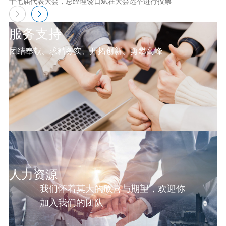
十七届代表大会，总经理饶日斌在大会选举进行投票
服务支持
团结奉献、求精务实、开拓创新、勇攀高峰
人力资源
我们怀着莫大的欣喜与期望，欢迎你
加入我们的团队