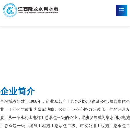
皇冠博彩
首页
皇冠博彩

新闻资讯

工程案例

企业文化

企业简介
皇冠体育博彩

皇冠博彩始建于1986年，企业原名广丰县水利水电建设公司,属县集体企
联系我们

业，于2004年改制为皇冠博彩。公司上下齐心协力经过几十年的经营发
展，从一个水利水电施工总承包三级的企业，逐步发展成为集水利水电施
工总承包一级、建筑工程施工总承包二级、市政公用工程施工总承包二