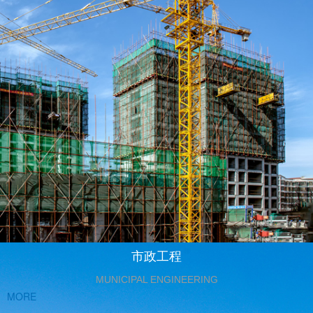
市政工程
MUNICIPAL ENGINEERING
MORE