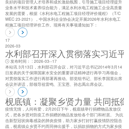
良好的项目管理人才培养和成长激励氛围，引导施工项目经理提升
业务水平和技术素养综合能力，满足水利水电工程施工企业高质量
发展的需要，根据《水利水电工程施工项目经理评价规程》（T/C
WEC 23-2021），中国水利企业协会决定开展2026年水利水电工
程施工项目经理评价工作。现将有关事项通知如下：
17
2026-03
水利部召开深入贯彻落实习近平总书
发布时间： : 2026-03--17

本站讯 3月13日，水利部召开会议，对习近平总书记2014年3月14
日发表的关于保障国家水安全的重要讲话精神进行再学习再领会，
对贯彻落实工作进行再部署再推动。部党组书记、部长李国英出席
会议并讲话，部领导祖雷鸣、王宝恩、孙志禹出席会议。
枧底镇：凝聚乡贤力量 共同抵
疫情无情，人间有爱，2月20日下午，枧底镇举行捐赠物品发放仪
式，把各乡贤对防疫工作捐赠的物品发放给各个部门和村居。 为抗
击新型冠状病毒感染的肺炎疫情，助力家乡打好打赢疫情防控阻击
战，枧底镇众乡贤不约而同伸出援手，以捐款捐物的方式为家乡疫