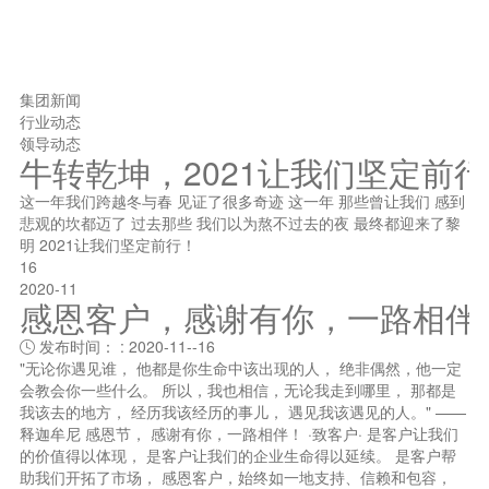
集团新闻
行业动态
领导动态
牛转乾坤，2021让我们坚定前
这一年我们跨越冬与春 见证了很多奇迹 这一年 那些曾让我们 感到
悲观的坎都迈了 过去那些 我们以为熬不过去的夜 最终都迎来了黎
明 2021让我们坚定前行！
16
2020-11
感恩客户，感谢有你，一路相伴
发布时间： : 2020-11--16

"无论你遇见谁， 他都是你生命中该出现的人， 绝非偶然，他一定
会教会你一些什么。 所以，我也相信，无论我走到哪里， 那都是
我该去的地方， 经历我该经历的事儿， 遇见我该遇见的人。" ——
释迦牟尼 感恩节， 感谢有你，一路相伴！ ·致客户· 是客户让我们
的价值得以体现， 是客户让我们的企业生命得以延续。 是客户帮
助我们开拓了市场， 感恩客户，始终如一地支持、信赖和包容，